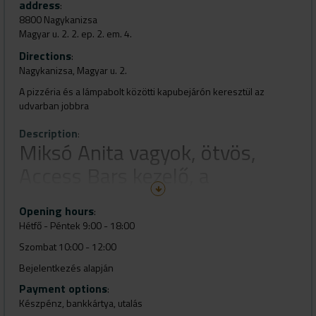
address
:
8800 Nagykanizsa
Magyar u. 2. 2. ep. 2. em. 4.
Directions
:
Nagykanizsa, Magyar u. 2.
A pizzéria és a lámpabolt közötti kapubejárón keresztül az
udvarban jobbra
Description
:
Miksó Anita vagyok, ötvös,
Access Bars kezelő, a
Miaharmony Jewelry
Opening hours
:
megálmodója. Azon dolgozom
Hétfő - Péntek 9:00 - 18:00
hogy az ékszerek és az Access
Szombat 10:00 - 12:00
energetikai kezelései által
Bejelentkezés alapján
minden nő valódi, ragyogó
Payment options
:
Készpénz, bankkártya, utalás
személyisége kiteljesedhessen