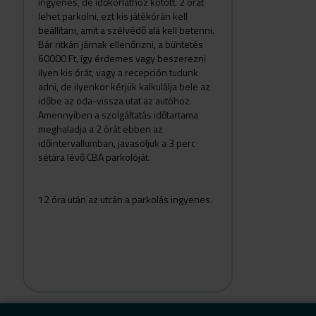
ingyenes, de időkorláthoz kötött. 2 órát
lehet parkolni, ezt kis játékórán kell
beállítani, amit a szélvédő alá kell betenni.
Bár ritkán járnak ellenőrizni, a büntetés
60000 Ft, így érdemes vagy beszerezni
ilyen kis órát, vagy a recepción tudunk
adni, de ilyenkor kérjük kalkulálja bele az
időbe az oda-vissza utat az autóhoz.
Amennyiben a szolgáltatás időtartama
meghaladja a 2 órát ebben az
időintervallumban, javasoljuk a 3 perc
sétára lévő CBA parkolóját.
12 óra után az utcán a parkolás ingyenes.