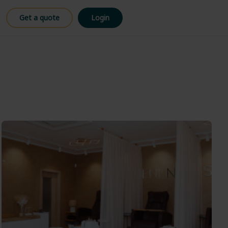
Get a quote
Login