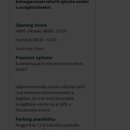
beleegyezéssel vehetik igénybe ezeket
a szolgáltatásokat.
Opening hours
:
Hétfő - Péntek: 08:00 - 20:00
Szombat: 08:00 - 16:00
Vasárnap: Zárva
Payment options
:
Bankkártyával és készpénzzel is lehet
fizetni!
Időpont lemondás esetén 48 órán belül
csak telefonon lehet lemondani a
foglalást, 24 órán belül lemondott
szolgáltatás esetén az ár 50%-a
felszámolásra kerül.
Parking possibility
:
Reggel 8 és 12 óra között a parkolás