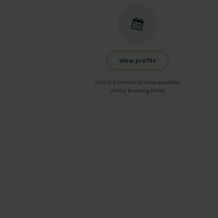
View profile
Select a service to view available
online booking times