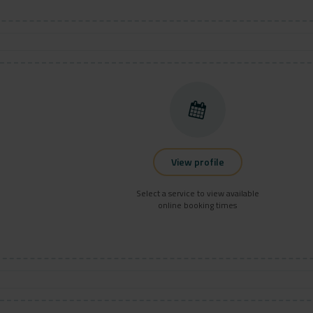
View profile
Select a service to view available
online booking times