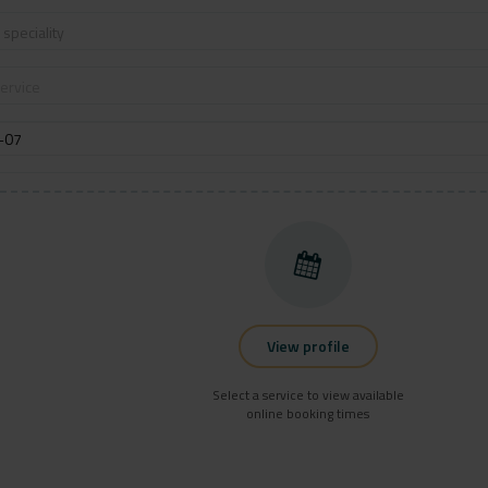
speciality
ervice
View profile
Select a service to view available
online booking times