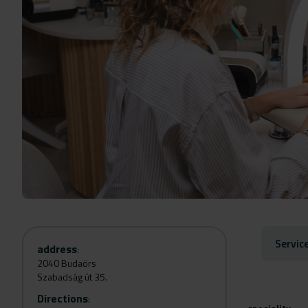
Servic
address
:
2040 Budaörs
Szabadság út 35.
Directions
: