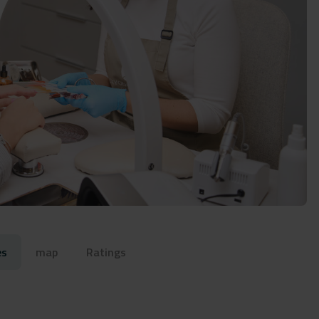
es
map
Ratings