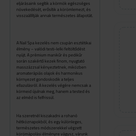
eljárásaink segítik a körmök egészséges
növekedését, erősítik a körömlemezt, és
visszaállítják annak természetes állapotát.
A Nail Spa kezelés nem csupán esztétikai
élmény – valódi testi-lelki feltöltődést
nyújt. A prémium manikűr és pedikűr
során szakértő kezek finom, nyugtató
masszázzsal kényeztetnek, miközben
aromaterápiás olajok és harmonikus
környezet gondoskodik a teljes
ellazulásról. A kezelés végére nemcsak a
körmeid újulnak meg, hanem a tested és
az elméd is felfrissül.
Ha szeretnél kiszakadni a rohanó
hétköznapokból, és egy különleges,
természetes módszerekkel végzett
körömápolási élményre vágysz, várunk