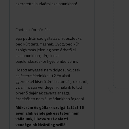
szeretettel budaörsi szalonunkba
n!
Fontos információk:
Spa pedikűr szolgáltatásaink esztétikai
pedikűrt tartalmaznak. Gyógypedikűr
szolgáltatás jelenleg nem érhető el
szalonunkban, kérjük ezt
bejelentkezéskor figyelembe venni.
Hozott anyaggal nem dolgozunk, csak
saját termékeinkkel. 12 év alatti
gyermeket kísérőként biztonsági okokból,
valamint spa vendégeink nálunk töltött
pihenőidejének zavartalansága
érdekében nem áll módunkban fogadni.
Műköröm és géllakk szolgáltatást 16
éven aluli vendégek esetében nem
vállalunk, illetve 18 év alatti
vendégeink kizárólag szülői