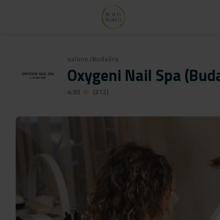
salons
/
Budaörs
Oxygeni Nail Spa (Bud
4.93
(312)