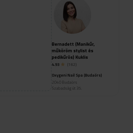
Bernadett (Manikűr,
műköröm stylist és
pedikűrös) Kuklis
4.93
(162)
Oxygeni Nail Spa (Budaörs)
2040 Budaörs
Szabadság út 35.