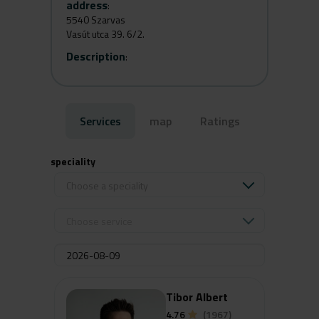
address
:
5540 Szarvas
Vasút utca 39. 6/2.
Description
:
Services
map
Ratings
speciality
Choose a speciality
Choose service
Tibor Albert
4.76
(1967)