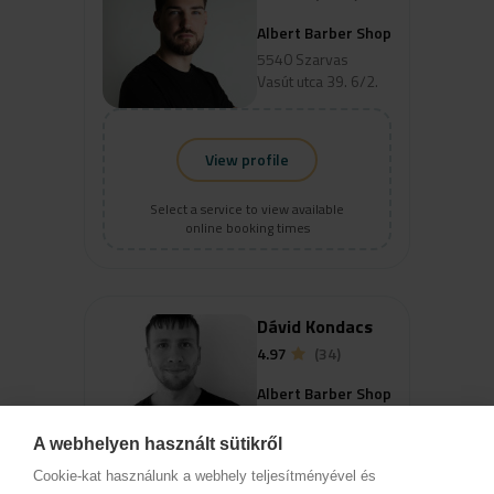
Albert Barber Shop
5540 Szarvas
Vasút utca 39. 6/2.
View profile
Select a service to view available
online booking times
Dávid Kondacs
4.97
(34)
Albert Barber Shop
5540 Szarvas
Vasút utca 39. 6/2.
A webhelyen használt sütikről
Cookie-kat használunk a webhely teljesítményével és