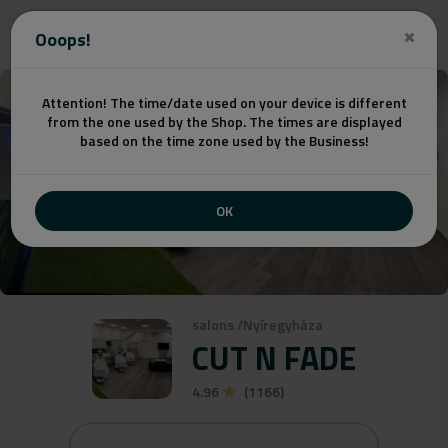
Get a quote
Ooops!
Attention! The time/date used on your device is different
from the one used by the Shop. The times are displayed
based on the time zone used by the Business!
OK
salons
/
Nyíregyháza
CUT N FADE
4.96
(1166)