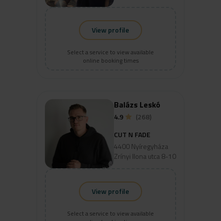
View profile
Select a service to view available
online booking times
Balázs Leskó
4.9
(268)
CUT N FADE
4400 Nyíregyháza
Zrínyi Ilona utca 8-10
View profile
Select a service to view available