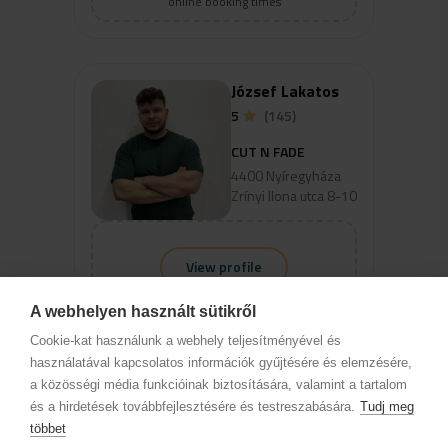
online booking times
József Lakatos
5
(145)
CUT N FADE
4400 Nyíregyháza
Zrínyi Ilona utca 8-10
View profile
Select a service to view available
A webhelyen használt sütikről
online booking times
Cookie-kat használunk a webhely teljesítményével és
használatával kapcsolatos információk gyűjtésére és elemzésére,
a közösségi média funkcióinak biztosítására, valamint a tartalom
és a hirdetések továbbfejlesztésére és testreszabására.
Tudj meg
Attila Vajó
többet
4.89
(120)