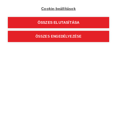
CUT N FADE
Cookie-beállítások
4400 Nyíregyháza
Zrínyi Ilona utca 8-10
ÖSSZES ELUTASÍTÁSA
ÖSSZES ENGEDÉLYEZÉSE
View profile
Select a service to view available
online booking times
Company data
Privacy Policy
Behavior codex
Contact
Our partners
GTC (Subscriber Customer)
GTC (guest)
Follow us!
© 2012 Beauty World Net Kft. All rights reserved.
2.11.25