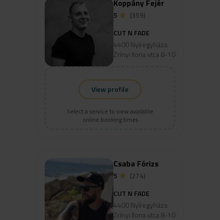
Koppány Fejér
5
(359)
CUT N FADE
4400 Nyíregyháza
Zrínyi Ilona utca 8-10
View profile
Select a service to view available
online booking times
Csaba Fórizs
5
(274)
CUT N FADE
4400 Nyíregyháza
Zrínyi Ilona utca 8-10