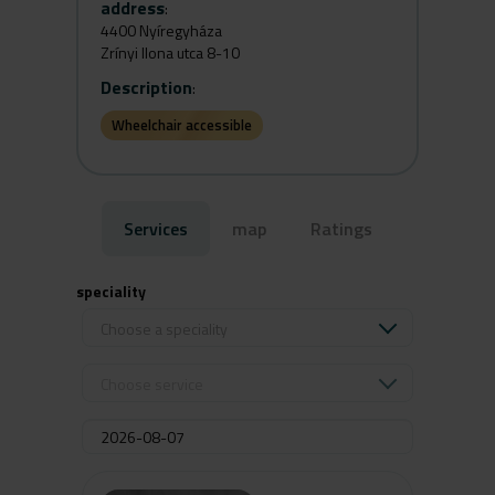
address
:
4400 Nyíregyháza
Zrínyi Ilona utca 8-10
Description
:
Wheelchair accessible
Services
map
Ratings
speciality
Choose a speciality
Choose service