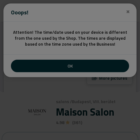
Get a quote
Ooops!
Attention! The time/date used on your device is different
from the one used by the Shop. The times are displayed
based on the time zone used by the Business!
OK
More pictures
salons
/
Budapest, VIII. kerület
Maison Salon
4.98
(361)