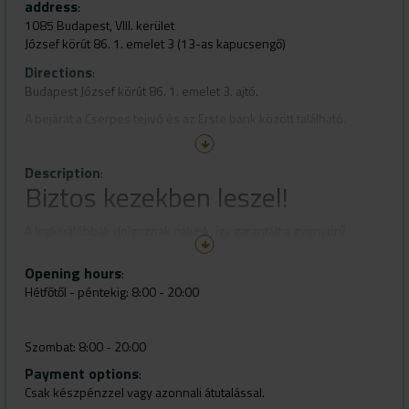
address
:
1085 Budapest, VIII. kerület
József körút 86. 1. emelet 3 (13-as kapucsengő)
Directions
:
Budapest József körút 86. 1. emelet 3. ajtó.
A bejàrat a Cserpes tejivó ès az Erste bank között található.
Elérhetőségünk:
Description
maisonsalonbudapest@gmail.com
:
Biztos kezekben leszel!
A legkiválóbbak dolgoznak nálunk, így garantált a gyönyörű
végeredmény, bárkihez is jössz.
Opening hours
:
Hétfőtől - péntekig: 8:00 - 20:00
Szombat: 8:00 - 20:00
Payment options
:
Csak készpénzzel vagy azonnali átutalással.
Vasárnap: ZÁRVA