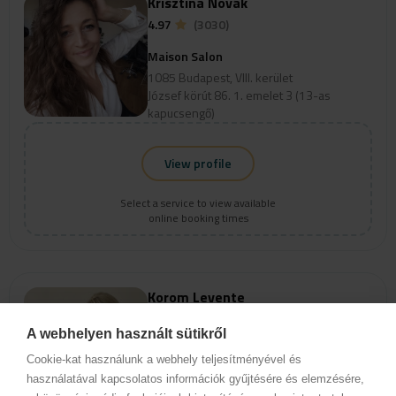
Krisztina Novák
4.97
(3030)
Maison Salon
1085 Budapest, VIII. kerület
József körút 86. 1. emelet 3 (13-as
kapucsengő)
View profile
Select a service to view available
online booking times
Korom Levente
5
(14)
A webhelyen használt sütikről
Maison Salon
Cookie-kat használunk a webhely teljesítményével és
1085 Budapest, VIII. kerület
használatával kapcsolatos információk gyűjtésére és elemzésére,
József körút 86. 1. emelet 3 (13-as