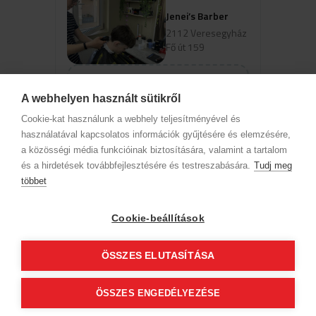
Jenei’s Barber
2112 Veresegyház
Fő út 159
View profile
A webhelyen használt sütikről
Cookie-kat használunk a webhely teljesítményével és
Select a service to view available
használatával kapcsolatos információk gyűjtésére és elemzésére,
online booking times
a közösségi média funkcióinak biztosítására, valamint a tartalom
és a hirdetések továbbfejlesztésére és testreszabására.
Tudj meg
többet
Company data
Privacy Policy
Behavior codex
Contact
Our partners
GTC (Subscriber Customer)
GTC (guest)
Cookie-beállítások
Follow us!
ÖSSZES ELUTASÍTÁSA
© 2012 Beauty World Net Kft. All rights reserved.
ÖSSZES ENGEDÉLYEZÉSE
2.11.25