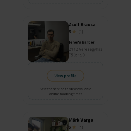
Zsolt Krausz
5
(1)
Jenei’s Barber
2112 Veresegyház
Fő út 159
View profile
Select a service to view available
online booking times
Márk Varga
5
(1)