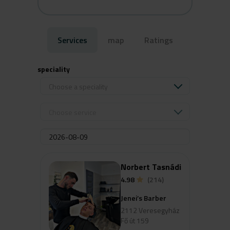
Services
map
Ratings
speciality
Choose a speciality
Choose service
Norbert Tasnádi
4.98
(214)
Jenei’s Barber
2112 Veresegyház
Fő út 159