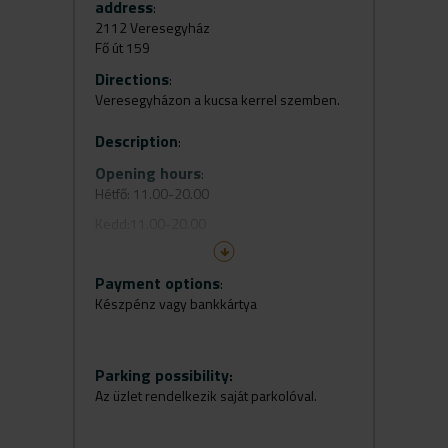
address
:
2112 Veresegyház
Fő út 159
Directions
:
Veresegyházon a kucsa kerrel szemben.
Description
:
Opening hours
:
Hétfő: 11.00-20.00
Kedd:11.00-20.00
Szerda:11.00-20.00
Payment options
csütörtök:11.00-20.00
:
Készpénz vagy bankkártya
péntek:11.00-20.00
szombat:zárva
vasárnap:zárva
Parking possibility
:
Az üzlet rendelkezik saját parkolóval.