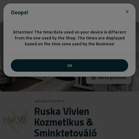
Get a quote
Ooops!
Attention! The time/date used on your device is different
from the one used by the Shop. The times are displayed
based on the time zone used by the Business!
OK
More pictures
salons
/
Herend
Ruska Vivien
Kozmetikus &
Sminktetováló