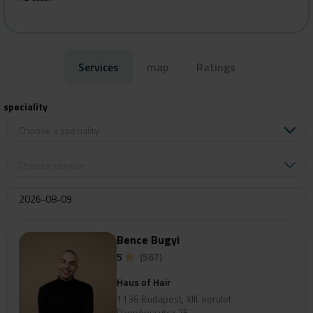
Pride in Every Style.
Services
map
Ratings
speciality
Choose a speciality
Choose service
Bence Bugyi
5
(567)
Haus of Hair
1136 Budapest, XIII. kerület
Pannónia utca 26.