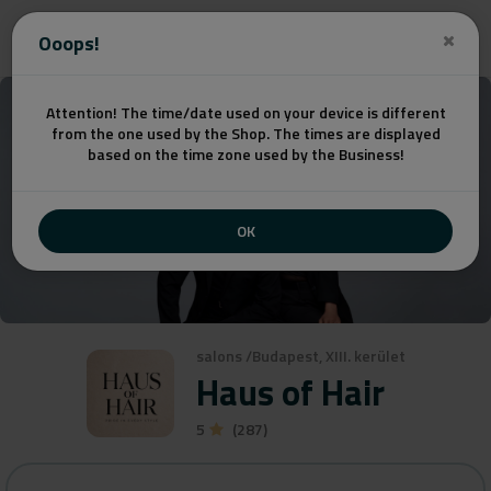
Get a quote
Ooops!
Attention! The time/date used on your device is different
from the one used by the Shop. The times are displayed
based on the time zone used by the Business!
OK
salons
/
Budapest, XIII. kerület
Haus of Hair
5
(287)