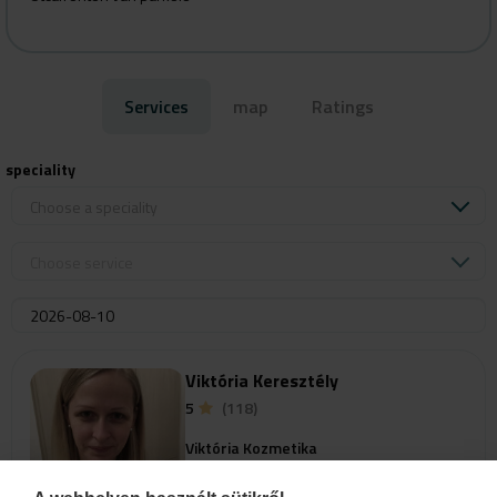
Services
map
Ratings
speciality
Choose a speciality
Choose service
Viktória Keresztély
5
(118)
Viktória Kozmetika
6326 Harta
Templom utca 110.