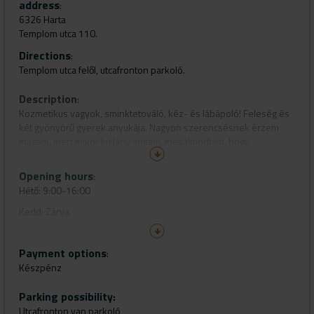
address
:
6326 Harta
Templom utca 110.
Directions
:
Templom utca felől, utcafronton parkoló.
Description
:
Kozmetikus vagyok, sminktetováló, kéz- és lábápoló! Feleség és
két gyönyörű gyerek anyukája. Nagyon szerencsésnek érzem
magam, mert mikor kislány voltam, megálmodtam, hogy
kozmetikus leszek. Az álom valóra vált...
Opening hours
:
Hétő: 9:00-16:00
Kedd: Zárva
Szerda: 9:00-16:00
Payment options
Csütörtök: 9:00-16:00
:
Készpénz
Péntek: 9:00-16:00
Szombat: 8:00-12:00
Parking possibility
:
Utcafronton van parkoló