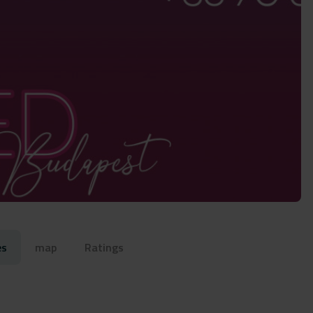
es
map
Ratings