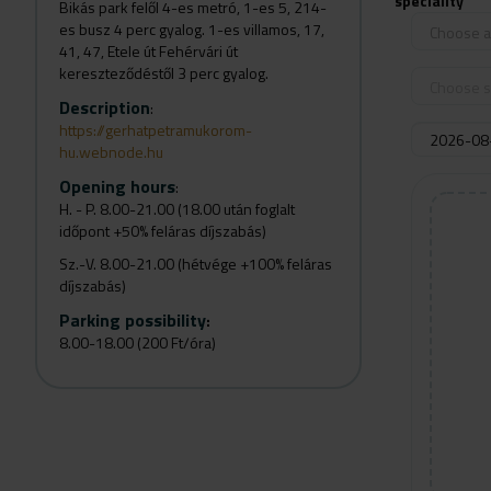
speciality
Bikás park felől 4-es metró, 1-es 5, 214-
es busz 4 perc gyalog. 1-es villamos, 17,
Choose a 
41, 47, Etele út Fehérvári út
kereszteződéstől 3 perc gyalog.
Choose s
Description
:
https://gerhatpetramukorom-
hu.webnode.hu
Opening hours
:
H. - P. 8.00-21.00 (18.00 után foglalt
időpont +50% feláras díjszabás)
Sz.-V. 8.00-21.00 (hétvége +100% feláras
díjszabás)
Parking possibility
:
8.00-18.00 (200 Ft/óra)