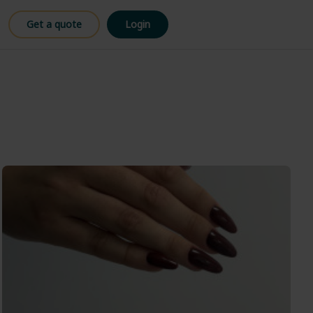
Get a quote
Login