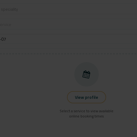
speciality
ervice
View profile
Select a service to view available
online booking times