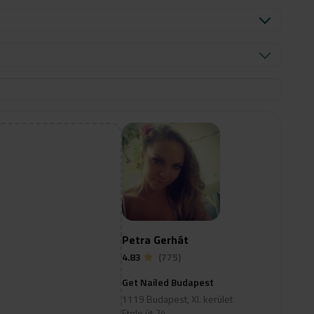
Petra Gerhát
4.83
(775)
Get Nailed Budapest
1119 Budapest, XI. kerület
Etele út 24.