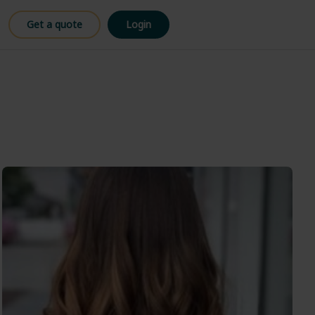
Get a quote
Login