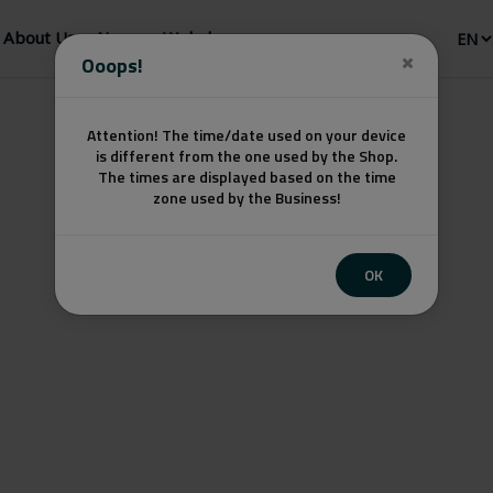
About Us
News
Webshop
Ooops!
Attention! The time/date used on your device
is different from the one used by the Shop.
The times are displayed based on the time
zone used by the Business!
OK