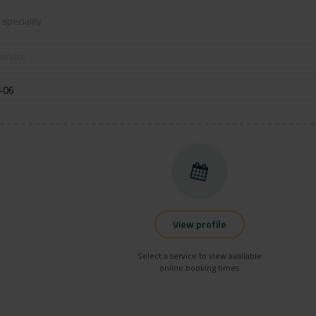
speciality
ervice
View profile
Select a service to view available
online booking times