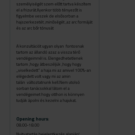
személyiségét szem előtt tartva készítem
el a frizurát.Ilyenkor több tényezőt is
figyelmbe veszek de elsősorban a
hajszerkezetét ,minőségét ,az arc formáját
és az arc bőr tónusát
A konzultációt ugyan olyan fontosnak
tartom az állandó azaz a vissza térő
vendégeimnél is. Elengedhetetlenek
tartom ,hogy átbeszéljük ,hogy hogy
,,viselkedett” a haja mi az amivel 100%-an
elégedett volt vagy mi az amin
talán változtatnunk kell.Nem utolsó
sorban tanácsokkal látom el a
vendégeimet hogy otthon is könnyen
tudják ápolni és kezelni a hajukat.
Opening hours
:
08.00-18.00
Nyitvatartás bejelentkezés alapján!