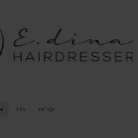
es
map
Ratings