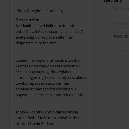
speciality
Choose a 
Könnyű megközelíthetőség.
Description
:
Choose s
Az elmúlt 12 évet külföldön töltöttem
ebből 5 évet Ausztriában és az elmúlt 7
évet pedig Norvégiában éltem és
dolgoztam mint fodrász.
Számomra nagyon fontosak a tovább
képzések és nagyon szerencsésnek
érzem magam,hogy Norvégiában
lehetőségem nyílt számos olyan szakmai
továbbképzésen részt vennem
amelyeket nemzetközi körökben is
nagyon elismert szakemberek oktattak.
Többek között Gianni Scumaci Anglia
,Larisa Doll USA és nem utolsó sorban
Herbert Czinki Budapest