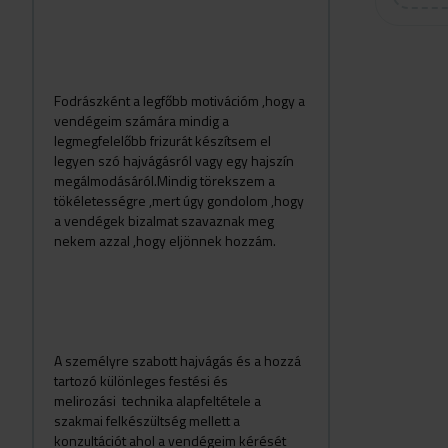
Fodrászként a legfőbb motivációm ,hogy a
vendégeim számára mindig a
legmegfelelőbb frizurát készítsem el
legyen szó hajvágásról vagy egy hajszín
megálmodásáról.Mindig törekszem a
tökéletességre ,mert úgy gondolom ,hogy
a vendégek bizalmat szavaznak meg
nekem azzal ,hogy eljönnek hozzám.
A személyre szabott hajvágás és a hozzá
tartozó különleges festési és
melirozási technika alapfeltétele a
szakmai felkészültség mellett a
konzultációt ahol a vendégeim kérését