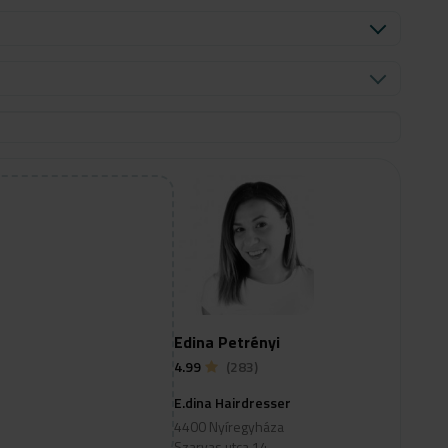
Edina Petrényi
4.99
(283)
E.dina Hairdresser
4400 Nyíregyháza
Szarvas utca 14.