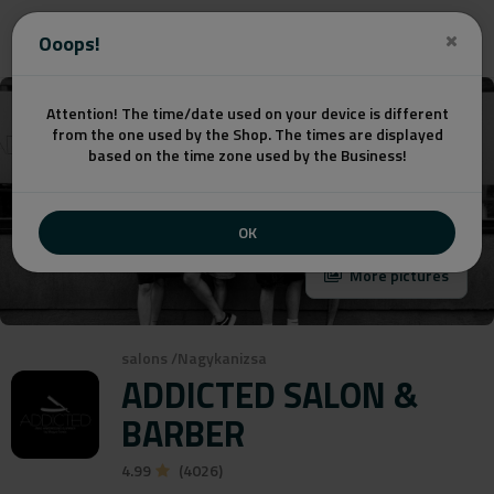
Get a quote
Ooops!
Attention! The time/date used on your device is different
from the one used by the Shop. The times are displayed
based on the time zone used by the Business!
OK
More pictures
salons
/
Nagykanizsa
ADDICTED SALON &
BARBER
4.99
(4026)