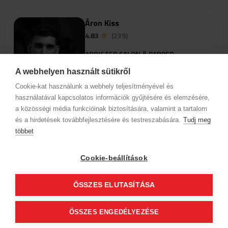
Áron Kiss
4.83
(239)
ADDICTED SALON & BARBER
8800 Nagykanizsa
A webhelyen használt sütikről
Csengery út 10. fsz.6.
Cookie-kat használunk a webhely teljesítményével és
használatával kapcsolatos információk gyűjtésére és elemzésére,
a közösségi média funkcióinak biztosítására, valamint a tartalom
View profile
és a hirdetések továbbfejlesztésére és testreszabására.
Tudj meg
többet
Select a service to view available
online booking times
Cookie-beállítások
ÖSSZES ELUTASÍTÁSA
Adrián Árok
4.94
(277)
ÖSSZES ENGEDÉLYEZÉSE
ADDICTED SALON & BARBER