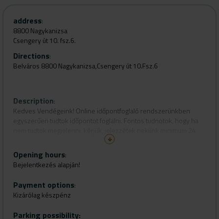
address
:
8800 Nagykanizsa
Csengery út 10. fsz.6.
Directions
:
Belváros 8800 Nagykanizsa,Csengery út 10.Fsz.6
Description
:
Kedves Vendégeink! Online időpontfoglaló rendszerünkben
egyszerűen tudtok időpontot foglalni. Fontos tudnotok, hogy ha
nem tudtok megjelenni, kérjük, jelezzétek nekünk minimum 24
órával előtte, így a lemondás ingyenes. Amennyiben nem érkezik
előzetes értesítés, a foglalt szolgáltatás teljes árát ki kell fizetni.
Opening hours
:
Köszönjük a megértést, ezzel biztosítjuk a gördülékeny működést
Bejelentkezés alapján!
és a többi vendégünk számára is elérhető időpontokat!
Payment options
:
Kizárólag készpénz
Parking possibility
: