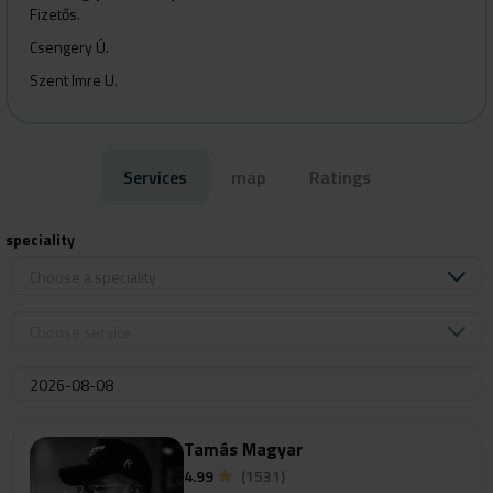
Fizetős.
Csengery Ú.
Szent Imre U.
Zrínyi U.
Services
map
Ratings
speciality
Choose a speciality
Choose service
Tamás Magyar
4.99
(1531)