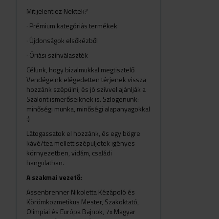
Mit jelent ez Nektek?
· Prémium kategóriás termékek
· Újdonságok elsőkézből
· Óriási színválaszték
Célunk, hogy bizalmukkal megtisztelő
Vendégeink elégedetten térjenek vissza
hozzánk szépülni, és jó szívvel ajánlják a
Szalont ismerőseiknek is. Szlogenünk:
minőségi munka, minőségi alapanyagokkal
:)
Látogassatok el hozzánk, és egy bögre
kávé/tea mellett szépüljetek igényes
környezetben, vidám, családi
hangulatban.
A szakmai vezető:
Assenbrenner Nikoletta Kézápoló és
Körömkozmetikus Mester, Szakoktató,
Olimpiai és Európa Bajnok, 7x Magyar