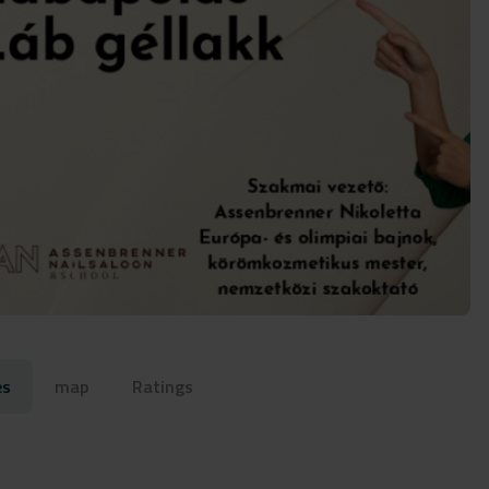
es
map
Ratings