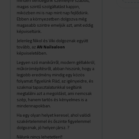
minden vendégünk személyre szabott,
magas szintű szolgáltatást kapjon,
miközben mi is nap mint nap fejlődünk.
Ebben a környezetben dolgozva még
magasabb szintre emeljük azt, amit eddig
képviseltünk.
Jelenleg Nikol és Viki dolgoznak együtt
tovább, az
AN Nailsaloon
képviseletében.
Legyen szó manikűrről, modern géllakkról,
műkörömépítésről, abban hiszünk, hogy a
legjobb eredmény mindig egy közös
folyamat: figyelünk Rád, az igényeidre, és
szakmai tapasztalatunkkal segítünk
megtalálni azt a megoldást, ami nemcsak
szép, hanem tartós és kényelmes is a
mindennapokban.
Ha egy olyan helyet keresel, ahol valódi
szakértelemmel és őszinte figyelemmel
dolgoznak, jó helyen jársz. ?
Nálunk nincs lehetetlen!!