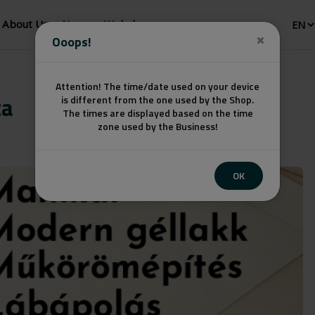
About Us
News
Webshop
Ooops!
Attention! The time/date used on your device
ta
is different from the one used by the Shop.
The times are displayed based on the time
zone used by the Business!
OK