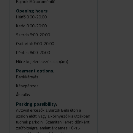
Bajnok Műkörömépítő
Opening hours
:
Hétfő 8:00-20:00
Kedd 8:00-20:00
Szerda 8:00-20:00
Csütörtök 8:00-20:00
Péntek 8:00-20:00
Előre bejelentkezés alapján :)
Payment options
:
Bankkártyás
Készpénzes
Átutalás
Parking possibility
:
Autóval érkezők a Bartók Béla úton a
szalon előtt, vagy a környező kis utcákban
tudnak parkolni. Számítani lehet időnként
zsúfoltságra, emiatt érdemes 10-15