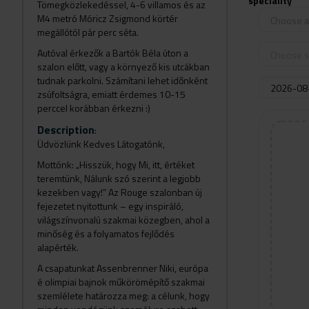
speciality
Tömegközlekedéssel, 4-6 villamos és az
M4 metró Móricz Zsigmond körtér
Choose a 
megállótól pár perc séta.
Autóval érkezők a Bartók Béla úton a
Choose s
szalon előtt, vagy a környező kis utcákban
tudnak parkolni. Számítani lehet időnként
zsúfoltságra, emiatt érdemes 10-15
perccel korábban érkezni :)
Description
:
Üdvözlünk Kedves Látogatónk,
Mottónk: „Hisszük, hogy Mi, itt, értéket
teremtünk, Nálunk szó szerint a legjobb
kezekben vagy!”
Az Rouge szalonban új
fejezetet nyitottunk – egy inspiráló,
világszínvonalú szakmai közegben, ahol a
minőség és a folyamatos fejlődés
alapérték.
A csapatunkat Assenbrenner Niki, európa
é olimpiai bajnok műkörömépítő szakmai
szemlélete határozza meg: a célunk, hogy