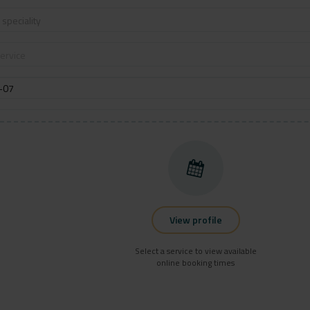
speciality
ervice
View profile
Select a service to view available
online booking times