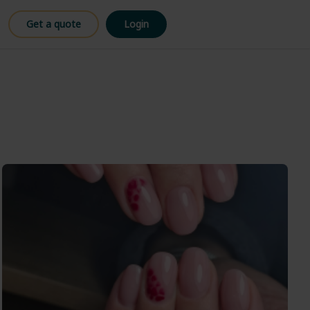
Get a quote
Login