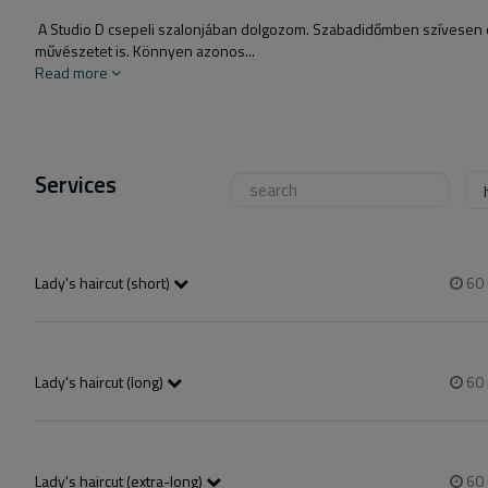
A Studio D csepeli szalonjában dolgozom. Szabadidőmben szívesen
művészetet is. Könnyen azonos...
Read more
Services
Lady's haircut (short)
60
A csomag mosást vágást és szárítást tartalmaz, finish termékekkel be
Lady's haircut (long)
60
A csomag mosást vágást és szárítást tartalmaz, finish termékekkel be
Lady's haircut (extra-long)
60