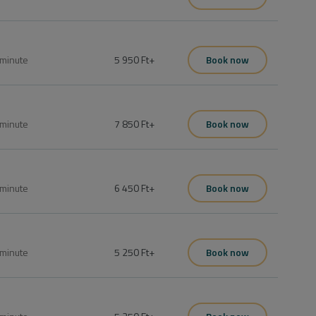
fejezve.
minute
5 950 Ft
+
Book now
fejezve
minute
7 850 Ft
+
Book now
minute
6 450 Ft
+
Book now
.
minute
5 250 Ft
+
Book now
.