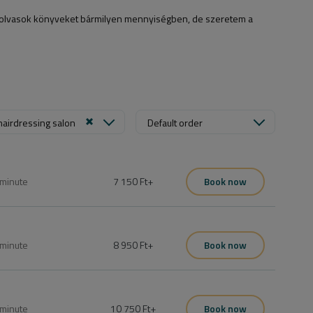
 olvasok könyveket bármilyen mennyiségben, de szeretem a
hairdressing salon
Default order
minute
7 150 Ft
+
Book now
fejezve.
minute
8 950 Ft
+
Book now
fejezve.
minute
10 750 Ft
+
Book now