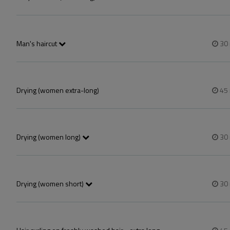
A csomag mosást vágást és szárítást tartalmaz, finish termékekkel be
Man's haircut
30
A csomag mosást vágást és szárítást tartalmaz, finish termékekkel be
Drying (women extra-long)
45
Drying (women long)
30
A csomag mosást  és szárítást tartalmaz, finish termékekkel befejezve
Drying (women short)
30
A csomag mosást  és szárítást tartalmaz, finish termékekkel befejezve