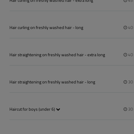
Hair curling on freshly washed hair - extra long
45
Hair curling on freshly washed hair - long
40
Hair straightening on freshly washed hair - extra long
40
Hair straightening on freshly washed hair - long
30
Haircut for boys (under 6)
30
Gyermek hajvágás 6 éves korig. 

4250-tól - 5650-ig hajhossztól függően.