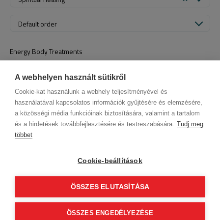
Default order
Energy Body Treatments
~
Book now
A webhelyen használt sütikről
Cookie-kat használunk a webhely teljesítményével és
használatával kapcsolatos információk gyűjtésére és elemzésére,
a közösségi média funkcióinak biztosítására, valamint a tartalom
és a hirdetések továbbfejlesztésére és testreszabására.
Tudj meg
többet
Company data
Privacy Policy
Behavior codex
Contact
Our partners
GTC (Subscriber Customer)
GTC (guest)
Cookie-beállítások
Follow us!
ÖSSZES ELUTASÍTÁSA
0
© 2012 Beauty World Net Kft. All rights reserved.
ÖSSZES ENGEDÉLYEZÉSE
Continue to finalization
2.11.25