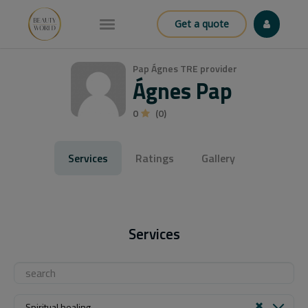
Get a quote
Pap Ágnes TRE provider
Ágnes Pap
0
(0)
Services
Ratings
Gallery
Services
Spiritual healing