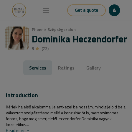
Get a quote
Phoenix Szépségszalon
Dominika Heczendorfer
5
(72)
Services
Ratings
Gallery
Introduction
Kérlek ha első alkalommal jelentkezel be hozzám, mindig jelöld be a
választott szolgáltatásod mellé a konzultációt is, mert számomra
fontos, hogy megismerjelek!Heczendorfer Dominika vagyok,
kozmetikus...
Read more