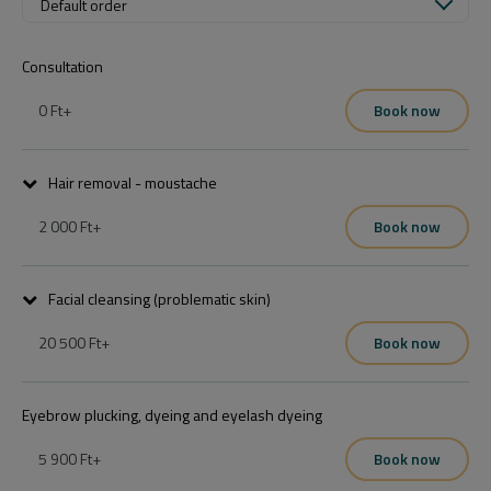
Default order
Consultation
0 Ft
+
Book now
Hair removal - moustache
2 000 Ft
+
Book now
Facial cleansing (problematic skin)
20 500 Ft
+
Book now
Eyebrow plucking, dyeing and eyelash dyeing
5 900 Ft
+
Book now