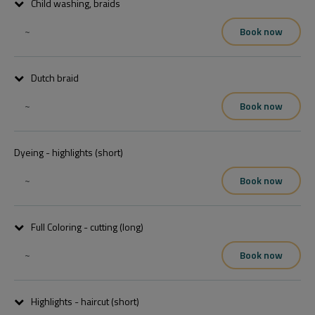
Child washing, braids
~
Book now
Dutch braid
~
Book now
Dyeing - highlights (short)
~
Book now
Full Coloring - cutting (long)
~
Book now
Highlights - haircut (short)