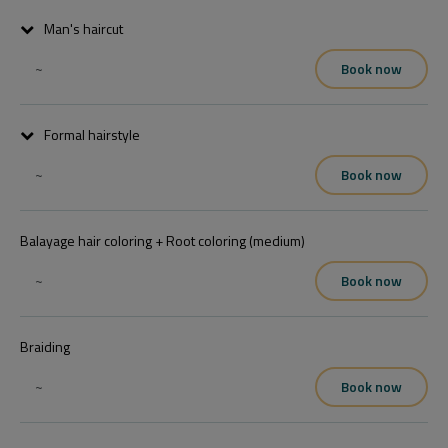
Tőemelő por - 500 Ft
Man's haircut
~
Book now
Formal hairstyle
~
Book now
Balayage hair coloring + Root coloring (medium)
~
Book now
Braiding
~
Book now