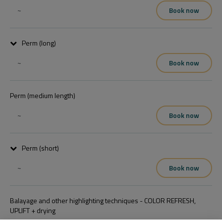
~
Book now
Perm (long)
~
Book now
Perm (medium length)
~
Book now
Perm (short)
~
Book now
Balayage and other highlighting techniques - COLOR REFRESH,
UPLIFT + drying