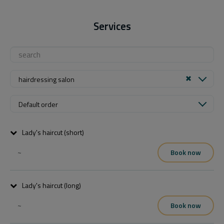
Services
hairdressing salon
Default order
Lady's haircut (short)
~
Book now
Lady's haircut (long)
~
Book now