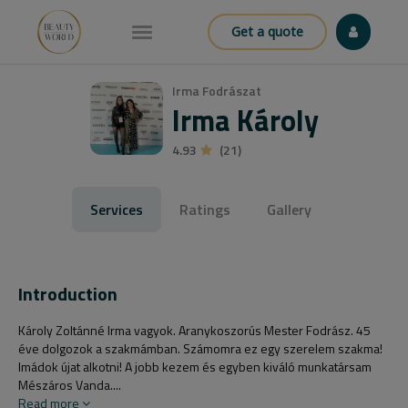
Get a quote
Irma Fodrászat
Irma Károly
4.93
(21)
Services
Ratings
Gallery
Introduction
Károly Zoltánné Irma vagyok. Aranykoszorús Mester Fodrász. 45
éve dolgozok a szakmámban. Számomra ez egy szerelem szakma!
Imádok újat alkotni! A jobb kezem és egyben kiváló munkatársam
Mészáros Vanda....
Read more