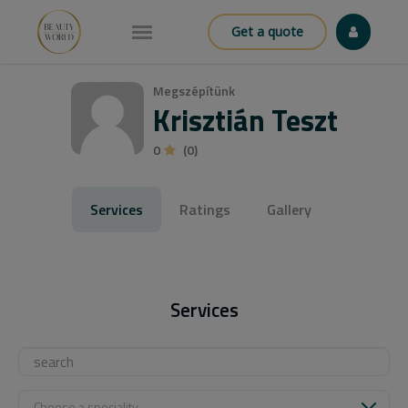
Get a quote
Megszépítünk
Krisztián Teszt
0
(0)
Services
Ratings
Gallery
Services
Choose a speciality