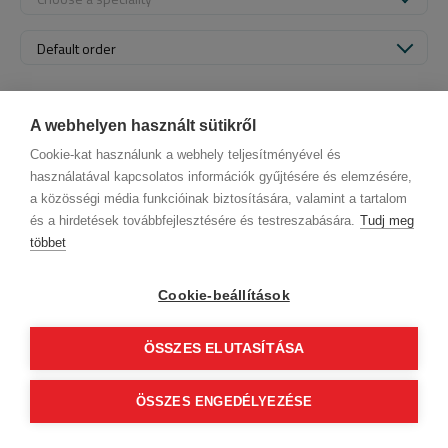
Default order
A webhelyen használt sütikről
Cookie-kat használunk a webhely teljesítményével és
használatával kapcsolatos információk gyűjtésére és elemzésére,
a közösségi média funkcióinak biztosítására, valamint a tartalom
és a hirdetések továbbfejlesztésére és testreszabására.
Tudj meg
többet
Company data
Privacy Policy
Behavior codex
Contact
Our partners
GTC (Subscriber Customer)
GTC (guest)
Cookie-beállítások
Follow us!
ÖSSZES ELUTASÍTÁSA
0
© 2012 Beauty World Net Kft. All rights reserved.
ÖSSZES ENGEDÉLYEZÉSE
Continue to finalization
2.11.25