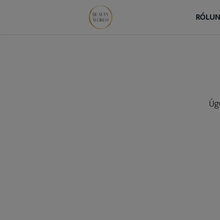
RÓLU
Úgy