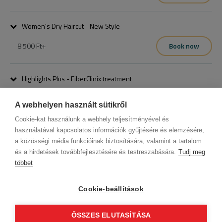
Women's Dry Haircut - New Style
8 500 Ft
+
Book now
nagyobb változásokhoz, ami időigényesebb lehet
Highlights Plus - FiberClinix treatment
22 000 Ft
+
Book now
A webhelyen használt sütikről
Cookie-kat használunk a webhely teljesítményével és
használatával kapcsolatos információk gyűjtésére és elemzésére,
a közösségi média funkcióinak biztosítására, valamint a tartalom
és a hirdetések továbbfejlesztésére és testreszabására.
Tudj meg
többet
Company data
Privacy Policy
Behavior codex
Contact
Our partners
GTC (Subscriber Customer)
GTC (guest)
Cookie-beállítások
Follow us!
ÖSSZES ELUTASÍTÁSA