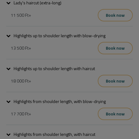
Lady's haircut (extra-long)
11 500 Ft
+
Book now
.
Highlights up to shoulder length with blow-drying
13 500 Ft
+
Book now
Mosás vágás szárítás.
Highlights up to shoulder length with haircut
18 000 Ft
+
Book now
Derékig érő, mosás vágás szárítás.
Highlights from shoulder length, with blow-drying
17 700 Ft
+
Book now
Highlights from shoulder length, with haircut