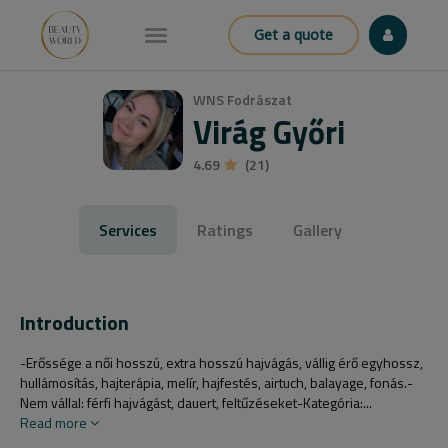
Get a quote
WNS Fodrászat
Virág Győri
4.69
(21)
Services
Ratings
Gallery
Introduction
-Erőssége a női hosszú, extra hosszú hajvágás, vállig érő egyhossz,
hullámosítás, hajterápia, melír, hajfestés, airtuch, balayage, fonás.-
Nem vállal: férfi hajvágást, dauert, feltűzéseket-Kategória:...
Read more