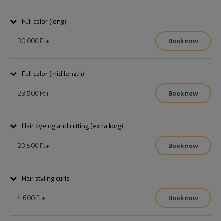
Full color (long)
30 000 Ft
+
Book now
Full color (mid length)
23 500 Ft
+
Book now
Hair dyeing and cutting (extra long)
23 500 Ft
+
Book now
.
Hair styling curls
4 600 Ft
+
Book now