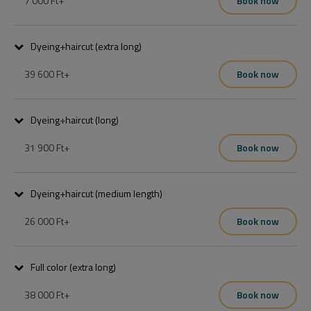
7 000 Ft
+
Book now
Ideális választás, ha világosabb szőke hajat szeretnél, de nem éles 
Dyeing+haircut (extra long)
csíkokkal és nem drasztikus kontraszttal.
39 600 Ft
+
Book now
Mosás szárítás.
Dyeing+haircut (long)
31 900 Ft
+
Book now
Dyeing+haircut (medium length)
26 000 Ft
+
Book now
Full color (extra long)
38 000 Ft
+
Book now