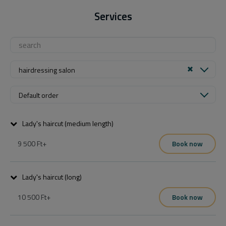
Services
hairdressing salon
Default order
Lady's haircut (medium length)
9 500 Ft
+
Book now
Lady's haircut (long)
10 500 Ft
+
Book now