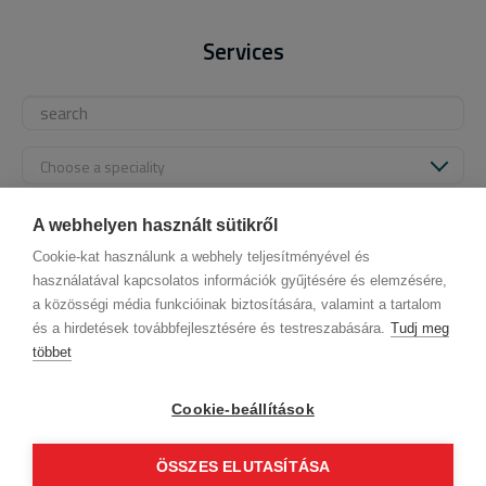
Services
Choose a speciality
Default order
A webhelyen használt sütikről
Cookie-kat használunk a webhely teljesítményével és
használatával kapcsolatos információk gyűjtésére és elemzésére,
a közösségi média funkcióinak biztosítására, valamint a tartalom
és a hirdetések továbbfejlesztésére és testreszabására.
Tudj meg
többet
Company data
Privacy Policy
Behavior codex
Contact
Our partners
GTC (Subscriber Customer)
GTC (guest)
Cookie-beállítások
Follow us!
ÖSSZES ELUTASÍTÁSA