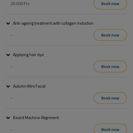
Köszönettel
20 000 Ft
+
Book now
Anti-ageing treatment with collagen induction
~
Book now
Kedves Vendégünk!Ha szeretne estleg egy korábbi időpontra jönni 
,irja meg nekünk,vagy hívjon minket és mi visszahivjuk,ha 
Applying hair dye
felszabadul időpontunk.

Köszönettel
~
Book now
Autumn Mini Facial
~
Book now
Beard Machine Alignment
~
Book now