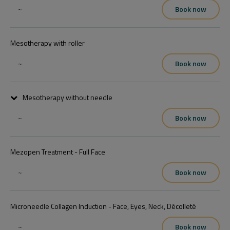
~
Book now
Mesotherapy with roller
~
Book now
Kedves Vendégünk!Ha szeretne estleg egy korábbi időpontra jönni 
,irja meg nekünk,vagy hívjon minket és mi visszahivjuk,ha 
Mesotherapy without needle
felszabadul időpontunk.

Köszönettel
~
Book now
Mezopen Treatment - Full Face
~
Book now
Microneedle Collagen Induction - Face, Eyes, Neck, Décolleté
~
Book now