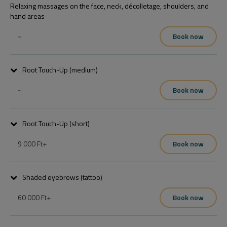
Relaxing massages on the face, neck, décolletage, shoulders, and
hand areas
~
Book now
Root Touch-Up (medium)
~
Book now
Root Touch-Up (short)
9 000 Ft
+
Book now
Shaded eyebrows (tattoo)
60 000 Ft
+
Book now
Kedves Vendégünk !

Kedves Vendégünk!Ha szeretne estleg egy korábbi időpontra jönni 