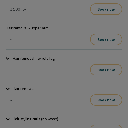
2 500 Ft
+
Book now
Hair removal - upper arm
~
Book now
Hair removal - whole leg
~
Book now
Hair renewal
~
Book now
Hair styling curls (no wash)