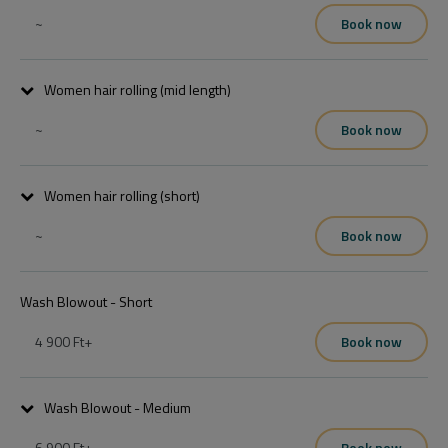
Köszönettel
~
Book now
Women hair rolling (mid length)
~
Book now
Women hair rolling (short)
~
Book now
Wash Blowout - Short
4 900 Ft
+
Book now
Wash Blowout - Medium
6 900 Ft
+
Book now