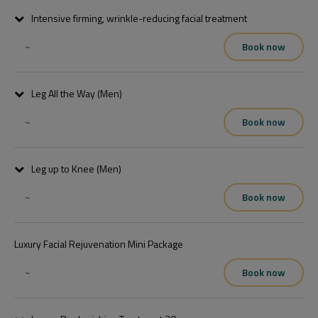
,irja meg nekünk,vagy hívjon minket és mi visszahivjuk,ha 
Intensive firming, wrinkle-reducing facial treatment
felszabadul időpontunk.

Köszönettel
~
Book now
Leg All the Way (Men)
~
Book now
Leg up to Knee (Men)
~
Book now
Luxury Facial Rejuvenation Mini Package
~
Book now