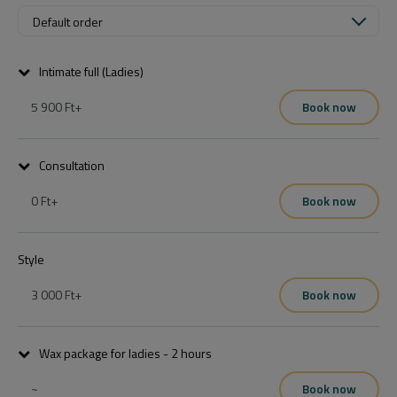
Default order
Intimate full (Ladies)
5 900 Ft
+
Book now
Consultation
0 Ft
+
Book now
Style
3 000 Ft
+
Book now
Ez intim területre értendő, bikinivonalat és a fazont nem tartalmazza.
Wax package for ladies - 2 hours
~
Book now