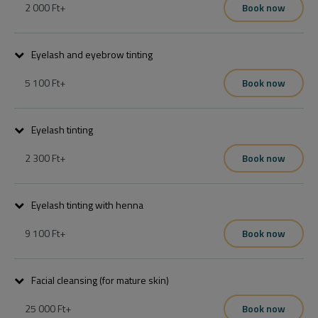
fiatalos ragyogást kölcsönöz.
2 000 Ft
+
Book now
Eyelash and eyebrow tinting
5 100 Ft
+
Book now
Csipeszes szemöldök igazítás
Eyelash tinting
2 300 Ft
+
Book now
Eyelash tinting with henna
9 100 Ft
+
Book now
Facial cleansing (for mature skin)
25 000 Ft
+
Book now