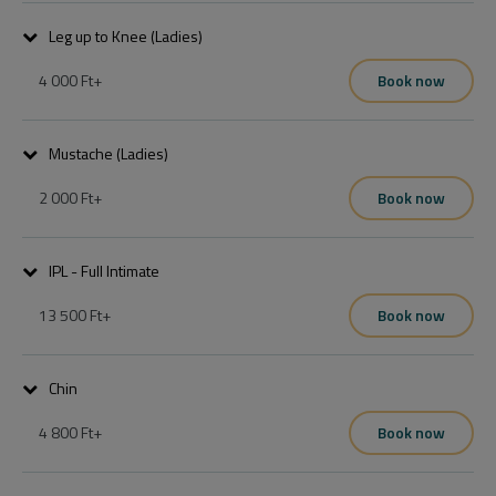
Leg up to Knee (Ladies)
4 000 Ft
+
Book now
Mustache (Ladies)
2 000 Ft
+
Book now
IPL - Full Intimate
13 500 Ft
+
Book now
Chin
4 800 Ft
+
Book now