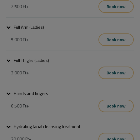
nélkül.
2 500 Ft
+
Book now
Full Arm (Ladies)
5 000 Ft
+
Book now
Full Thighs (Ladies)
3 000 Ft
+
Book now
Hands and fingers
6 500 Ft
+
Book now
Hydrating facial cleansing treatment
20 000 Ft
+
Book now