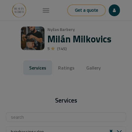
Get a quote
Nyilas Barbery
Milán Milkovics
5
(145)
Services
Ratings
Gallery
Services
hairdressing salon