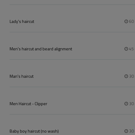
Lady's haircut
60
Men's haircut and beard alignment
45
Man's haircut
30
Men Haircut - Clipper
30
Baby boy haircut (no wash)
30