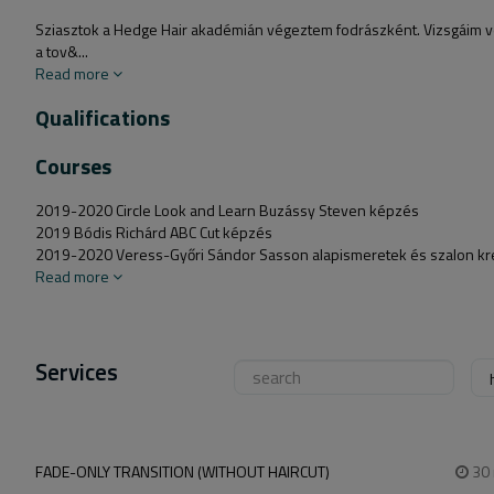
Sziasztok a Hedge Hair akadémián végeztem fodrászként. Vizsgáim v
a tov&...
Read more
Qualifications
Courses
2019-2020 Circle Look and Learn Buzássy Steven képzés
2019 Bódis Richárd ABC Cut képzés
2019-2020 Veress-Győri Sándor Sasson alapismeretek és szalon kre
Read more
Services
FADE-ONLY TRANSITION (WITHOUT HAIRCUT)
30