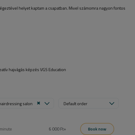
égeztével helyet kaptam a csapatban. Mivel számomra nagyon fontos
atív hajvágás képzés VGS Education
hairdressing salon
Default order
minute
6 000 Ft
+
Book now