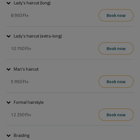
befejezve.
Lady's haircut (long)
8 950 Ft
+
Book now
A csomag mosást vágást és szárítást tartalmaz, finish termékekkel 
befejezve.
Lady's haircut (extra-long)
10 750 Ft
+
Book now
A csomag mosást vágást és szárítást tartalmaz, finish termékekkel 
befejezve.
Man's haircut
5 950 Ft
+
Book now
A csomag mosást vágást és szárítást tartalmaz, finish termékekkel 
befejezve.
Formal hairstyle
12 250 Ft
+
Book now
12250tól-23150ig hajhossztól és kéréstől függően.
Braiding