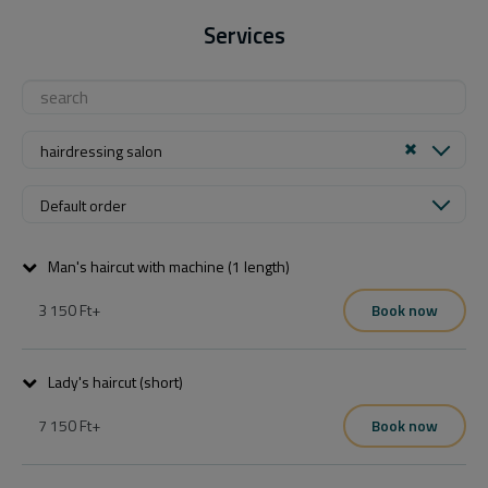
Services
hairdressing salon
Default order
Man's haircut with machine (1 length)
3 150 Ft
+
Book now
A csomag mosást vágást és szárítást tartalmaz, finish termékekkel 
befejezve.
Lady's haircut (short)
7 150 Ft
+
Book now
A csomag mosást vágást és szárítást tartalmaz, finish termékekkel 