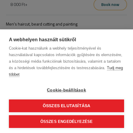
,fertőtlenítés.
8 000 Ft
+
Book now
Stílus tanácsadás,hajmosás,átmenet készítés,haj hossz 
igazítás,kontúr igazítás, finish választható professzionális 
Men's haircut, beard cutting and painting
termékekkel, fertőtlenítés.
14 000 Ft
+
Book now
A webhelyen használt sütikről
Cookie-kat használunk a webhely teljesítményével és
használatával kapcsolatos információk gyűjtésére és elemzésére,
a közösségi média funkcióinak biztosítására, valamint a tartalom
és a hirdetések továbbfejlesztésére és testreszabására.
Tudj meg
többet
Company data
Privacy Policy
Behavior codex
Contact
Our partners
GTC (Subscriber Customer)
GTC (guest)
Cookie-beállítások
Follow us!
ÖSSZES ELUTASÍTÁSA
0
© 2012 Beauty World Net Kft. All rights reserved.
ÖSSZES ENGEDÉLYEZÉSE
Continue to finalization
2.11.25