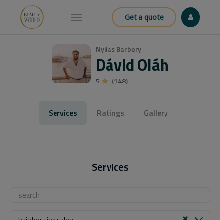
Get a quote
Nyilas Barbery
Dávid Oláh
5
(148)
Services
Ratings
Gallery
Services
hairdressing salon