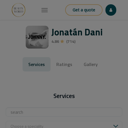
Get a quote
Jonatán Dani
4.86
(714)
Services
Ratings
Gallery
Services
Choose a speciality