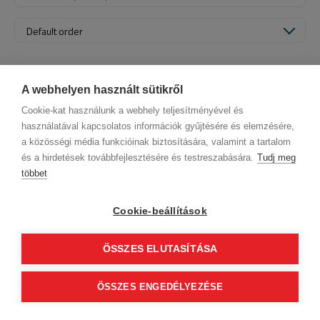
Default order
A webhelyen használt sütikről
Cookie-kat használunk a webhely teljesítményével és
használatával kapcsolatos információk gyűjtésére és elemzésére,
a közösségi média funkcióinak biztosítására, valamint a tartalom
és a hirdetések továbbfejlesztésére és testreszabására.
Tudj meg
többet
Company data
Privacy Policy
Behavior codex
Contact
Our partners
GTC (Subscriber Customer)
GTC (guest)
Cookie-beállítások
Follow us!
ÖSSZES ELUTASÍTÁSA
0
© 2012 Beauty World Net Kft. All rights reserved.
ÖSSZES ENGEDÉLYEZÉSE
Continue to finalization
2.11.25