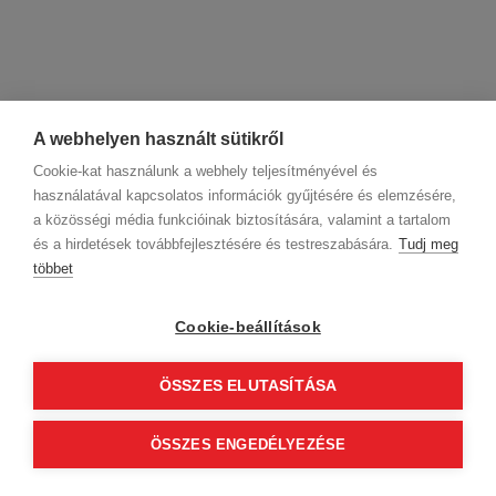
A webhelyen használt sütikről
Cookie-kat használunk a webhely teljesítményével és
használatával kapcsolatos információk gyűjtésére és elemzésére,
a közösségi média funkcióinak biztosítására, valamint a tartalom
és a hirdetések továbbfejlesztésére és testreszabására.
Tudj meg
többet
Cégadatok
BWNET adatkezelési tájékoztató
Magatartási kódex
Kapcsolat
Cookie-beállítások
Partnereink
ÁSZF (üzleti)
ÁSZF (szalonkereső - foglalás)
Kövess minket!
ÖSSZES ELUTASÍTÁSA
ÖSSZES ENGEDÉLYEZÉSE
© 2012 Beauty World Net Kft. Minden jog fenntartva.
2.11.25