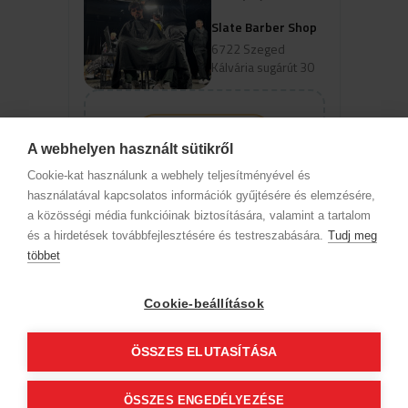
Slate Barber Shop
6722 Szeged
Kálvária sugárút 30
Profil anzeigen
A webhelyen használt sütikről
Um verfügbare Online-Termine
Cookie-kat használunk a webhely teljesítményével és
anzuzeigen, wählen Sie eine Domain
használatával kapcsolatos információk gyűjtésére és elemzésére,
und einen Service aus
a közösségi média funkcióinak biztosítására, valamint a tartalom
és a hirdetések továbbfejlesztésére és testreszabására.
Tudj meg
többet
Firmendaten
Datenschutz
Verhaltenskodex
Kontakt
Unsere Partner
AGB (Abonnentenkunde)
AGB (Gast)
Cookie-beállítások
Folge uns!
ÖSSZES ELUTASÍTÁSA
© 2012 Beauty World Net Kft. Alle Rechte vorbehalten.
ÖSSZES ENGEDÉLYEZÉSE