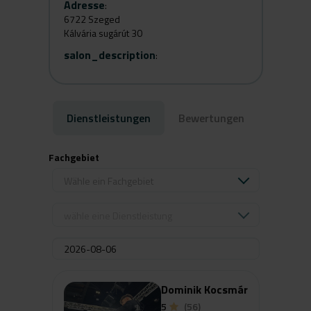
Adresse
:
6722 Szeged
Kálvária sugárút 30
salon_description
:
Dienstleistungen
Bewertungen
Fachgebiet
Wähle ein Fachgebiet
wähle eine Dienstleistung
Dominik Kocsmár
5
(56)