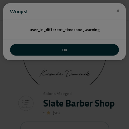
Angebot
Woops!
user_in_different_timezone_warning
OK
Salons
/
Szeged
Slate Barber Shop
5
(56)