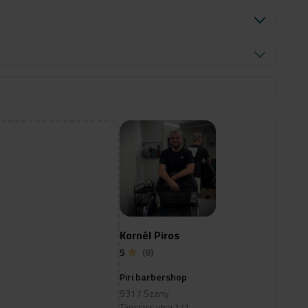
Kornél Piros
5
(8)
Piri barbershop
9317 Szany
Táncsics utca 1/1