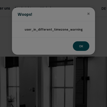
er uns
Nachrichten
Webshop
Woops!
user_in_different_timezone_warning
OK