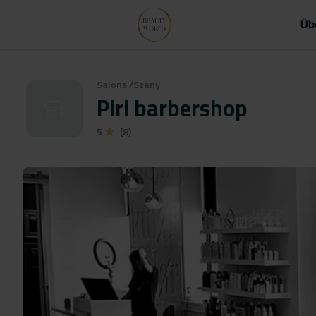
Üb
Salons
/
Szany
Piri barbershop
5
(8)