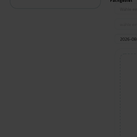
Fachgebiet
Wähle ei
wähle ein