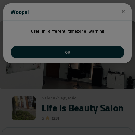
Angebot
Woops!
user_in_different_timezone_warning
OK
Salons
/
Nagyatád
Life is Beauty Salon
5
(23)