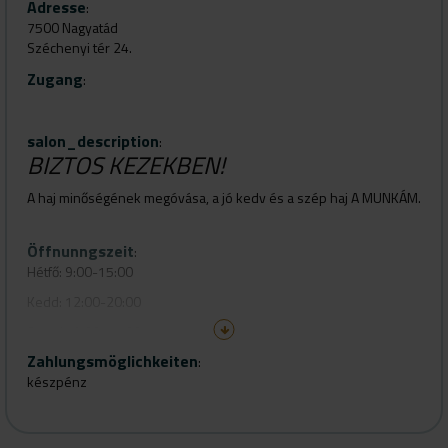
Adresse
:
7500 Nagyatád
Széchenyi tér 24.
Zugang
:
salon_description
:
BIZTOS KEZEKBEN!
A haj minőségének megóvása, a jó kedv és a szép haj A MUNKÁM.
Öffnunngszeit
:
Hétfő: 9:00-15:00
Kedd: 12:00-20:00
Szerda:9:00-15:00
Zahlungsmöglichkeiten
Csütörtök: 9:00-15:00
:
készpénz
Péntek: 12:00-20:00
Szombat: ZÁRVA