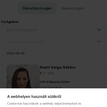
Vasárnap: ZÁRVA
Dienstleistungen
Bewertungen
Fachgebiet
Wähle ein Fachgebiet
wähle eine Dienstleistung
Anett Varga-Rakács
5
(23)
Life is Beauty Salon
7500 Nagyatád
Széchenyi tér 24.
A webhelyen használt sütikről
Cookie-kat használunk a webhely teljesítményével és