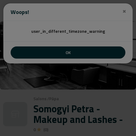
Angebot
Woops!
user_in_different_timezone_warning
OK
Salons
/
Pápa
Somogyi Petra -
Makeup and Lashes -
0
(0)