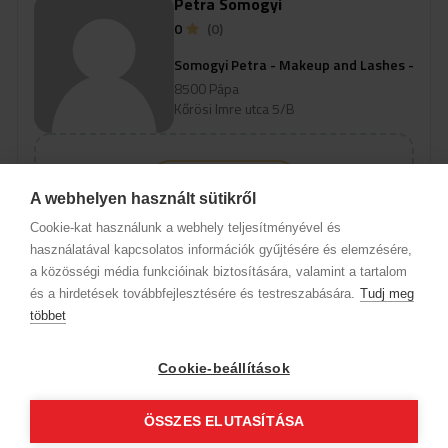
Petra Somogyi
0
(0)
Somogyi Petra - Makeup and Lashes -
8500 Pápa
Kőrösi Imre utca 5/B
Profil anzeigen
A webhelyen használt sütikről
Um verfügbare Online-Termine
Cookie-kat használunk a webhely teljesítményével és
anzuzeigen, wählen Sie eine Domain
használatával kapcsolatos információk gyűjtésére és elemzésére,
und einen Service aus
a közösségi média funkcióinak biztosítására, valamint a tartalom
és a hirdetések továbbfejlesztésére és testreszabására.
Tudj meg
többet
Firmendaten
Datenschutz
Verhaltenskodex
Kontakt
Unsere Partner
AGB (Abonnentenkunde)
AGB (Gast)
Cookie-beállítások
Folge uns!
ÖSSZES ELUTASÍTÁSA