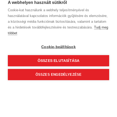
und einen Service aus
A webhelyen használt sütikről
Cookie-kat használunk a webhely teljesítményével és
használatával kapcsolatos információk gyűjtésére és elemzésére,
a közösségi média funkcióinak biztosítására, valamint a tartalom
Noémi Bradics
és a hirdetések továbbfejlesztésére és testreszabására.
Tudj meg
5
(9)
többet
Surányi Szalon - Zugló
Cookie-beállítások
1149 Budapest, XIV. kerület
Egressy út 63
ÖSSZES ELUTASÍTÁSA
Profil anzeigen
ÖSSZES ENGEDÉLYEZÉSE
Um verfügbare Online-Termine
anzuzeigen, wählen Sie eine Domain
und einen Service aus
Firmendaten
Datenschutz
Verhaltenskodex
Kontakt