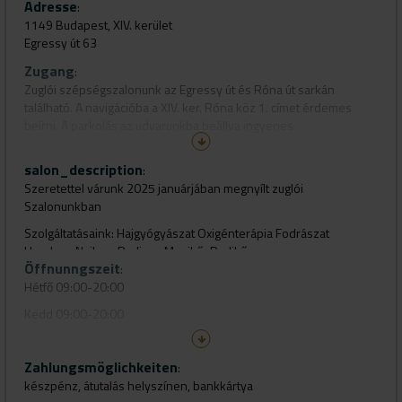
Adresse
:
1149 Budapest, XIV. kerület
Egressy út 63
Zugang
:
Zuglói szépségszalonunk az Egressy út és Róna út sarkán
található. A navigációba a XIV. ker. Róna köz 1. címet érdemes
beírni. A parkolás az udvarunkba beállva ingyenes.
Tömegközlekedéssel a 77-es trolibusznak megállója van az
üzlettől néhány méterre.
salon_description
:
Szeretettel várunk 2025 januárjában megnyílt zuglói
Szalonunkban
Szolgáltatásaink: Hajgyógyászat Oxigénterápia Fodrászat
Headspa Nailspa Pedispa Manikűr Pedikűr
Öffnunngszeit
:
Hétfő 09:00-20:00
Kedd 09:00-20:00
Szerda 09:00-20:00
Zahlungsmöglichkeiten
Csütörtök 09:00-20:00
:
készpénz, átutalás helyszínen, bankkártya
Péntek 09:00-20:00