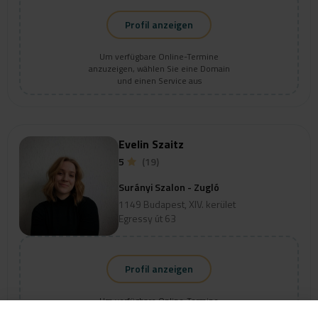
Profil anzeigen
Um verfügbare Online-Termine
anzuzeigen, wählen Sie eine Domain
und einen Service aus
Evelin Szaitz
5
(19)
Surányi Szalon - Zugló
1149 Budapest, XIV. kerület
Egressy út 63
Profil anzeigen
Um verfügbare Online-Termine
anzuzeigen, wählen Sie eine Domain