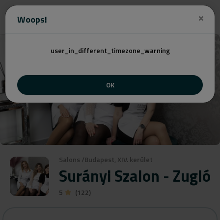
Angebot
Woops!
user_in_different_timezone_warning
OK
Salons
/
Budapest, XIV. kerület
Surányi Szalon - Zugló
5
(122)