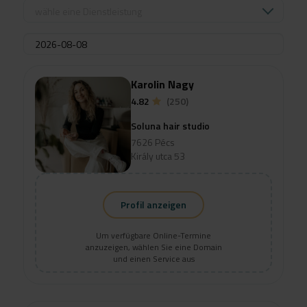
wähle eine Dienstleistung
Karolin Nagy
4.82
(250)
Soluna hair studio
7626 Pécs
Király utca 53
Profil anzeigen
Um verfügbare Online-Termine
anzuzeigen, wählen Sie eine Domain
und einen Service aus