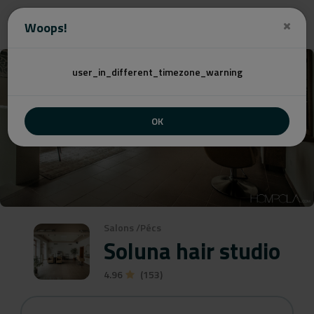
Angebot
Woops!
user_in_different_timezone_warning
OK
Salons
/
Pécs
Soluna hair studio
4.96
(153)