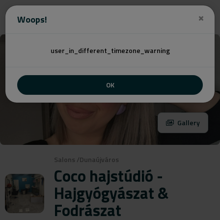
Angebot
Woops!
user_in_different_timezone_warning
OK
Gallery
Salons
/
Dunaújváros
Coco hajstúdió -
Hajgyógyászat &
Fodrászat