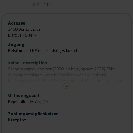
5
(11)
Adresse
:
2400 Dunaújváros
Marcius 15. tér 4
Zugang
:
Belső udvar CBA és a zöldséges között
salon_description
:
Szandra vagyok, fodrász (2020) és hajgyógyász(2022). Több
éves tapasztalatom van a hajápolásban és a különböző
hajtípusok kezelésében. Szakértelmemmel és személyre szabott
tanácsaimmal segítek elérni a tökéletes frizurát. Hiszek a
természetes anyagokban, ezért elsősorban növényi alapú
Öffnunngszeit
:
termékeket használok.
Bejelentkezés Alapján
Zahlungsmöglichkeiten
:
Készpénz