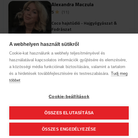
Alexandra Maczula
5
(11)
Coco hajstúdió - Hajgyógyászat &
Fodrászat
2400 Dunaújváros
Marcius 15. tér 4
A webhelyen használt sütikről
Cookie-kat használunk a webhely teljesítményével és
Profil anzeigen
használatával kapcsolatos információk gyűjtésére és elemzésére,
a közösségi média funkcióinak biztosítására, valamint a tartalom
és a hirdetések továbbfejlesztésére és testreszabására.
Um verfügbare Online-Termine
Tudj meg
anzuzeigen, wählen Sie eine Domain
többet
und einen Service aus
Cookie-beállítások
Firmendaten
Datenschutz
Verhaltenskodex
Kontakt
ÖSSZES ELUTASÍTÁSA
Unsere Partner
AGB (Abonnentenkunde)
AGB (Gast)
Folge uns!
ÖSSZES ENGEDÉLYEZÉSE