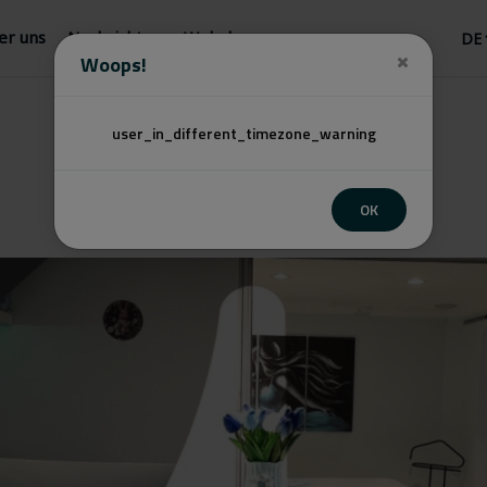
er uns
Nachrichten
Webshop
Woops!
user_in_different_timezone_warning
OK