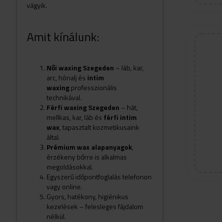
vágyik.
Amit kínálunk:
Női waxing Szegeden
– láb, kar,
arc, hónalj és
intim
waxing
professzionális
technikával.
Férfi waxing Szegeden
– hát,
mellkas, kar, láb és
férfi intim
wax
, tapasztalt kozmetikusaink
által.
Prémium wax alapanyagok
,
érzékeny bőrre is alkalmas
megoldásokkal.
Egyszerű időpontfoglalás telefonon
vagy online.
Gyors, hatékony, higiénikus
kezelések – felesleges fájdalom
nélkül.