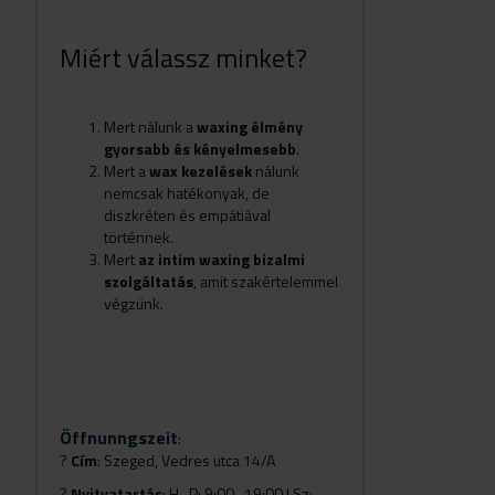
Miért válassz minket?
Mert nálunk a
waxing élmény
gyorsabb és kényelmesebb
.
Mert a
wax kezelések
nálunk
nemcsak hatékonyak, de
diszkréten és empátiával
történnek.
Mert
az intim waxing bizalmi
szolgáltatás
, amit szakértelemmel
végzünk.
Öffnunngszeit
:
?
Cím
: Szeged, Vedres utca 14/A
?
Nyitvatartás
: H–P: 9:00–19:00 | Sz: