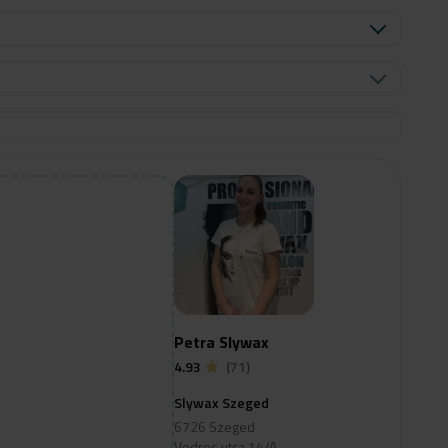
Petra Slywax
4.93
(71)
Slywax Szeged
6726 Szeged
Vedres utca 14/A