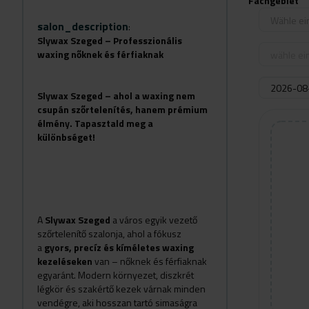
Fachgebiet
Wähle ei
salon_description
:
Slywax Szeged – Professzionális
waxing nőknek és férfiaknak
wähle ein
Slywax Szeged – ahol a waxing nem
csupán szőrtelenítés, hanem prémium
élmény. Tapasztald meg a
különbséget!
A
Slywax Szeged
a város egyik vezető
szőrtelenítő szalonja, ahol a fókusz
a
gyors, precíz és kíméletes waxing
kezeléseken
van – nőknek és férfiaknak
egyaránt. Modern környezet, diszkrét
légkör és szakértő kezek várnak minden
vendégre, aki hosszan tartó simaságra