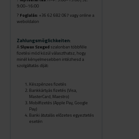
9:00–16:00
?
Foglalás
: +36 62 682 067 vagy online a
weboldalon
Zahlungsmöglichkeiten
:
A
Slywax Szeged
szalonban többféle
fizetési mód közül választhatsz, hogy
minél kényelmesebben intézhesd a
szolgáltatás díját:
Készpénzes fizetés
Bankkártyás fizetés (Visa,
MasterCard, Maestro)
Mobilfizetés (Apple Pay, Google
Pay)
Banki átutalás előzetes egyeztetés
esetén