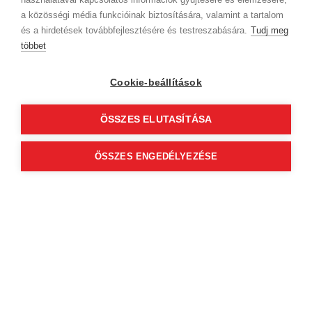
a közösségi média funkcióinak biztosítására, valamint a tartalom
Attila Vajó
és a hirdetések továbbfejlesztésére és testreszabására.
Tudj meg
4.89
(120)
többet
CUT N FADE
Cookie-beállítások
4400 Nyíregyháza
Zrínyi Ilona utca 8-10
ÖSSZES ELUTASÍTÁSA
Profil anzeigen
ÖSSZES ENGEDÉLYEZÉSE
Um verfügbare Online-Termine
anzuzeigen, wählen Sie eine Domain
und einen Service aus
Firmendaten
Datenschutz
Verhaltenskodex
Kontakt
Unsere Partner
AGB (Abonnentenkunde)
AGB (Gast)
Folge uns!