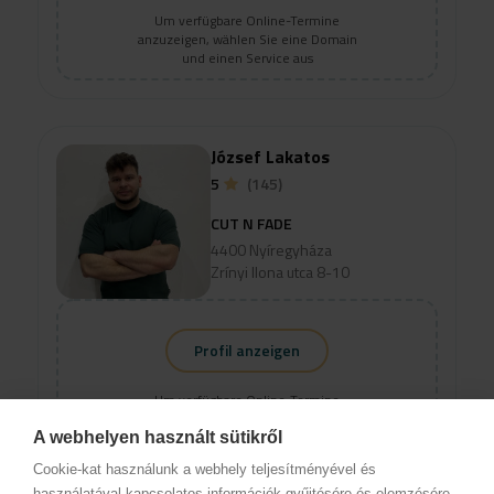
Um verfügbare Online-Termine
anzuzeigen, wählen Sie eine Domain
und einen Service aus
József Lakatos
5
(145)
CUT N FADE
4400 Nyíregyháza
Zrínyi Ilona utca 8-10
Profil anzeigen
Um verfügbare Online-Termine
anzuzeigen, wählen Sie eine Domain
und einen Service aus
A webhelyen használt sütikről
Cookie-kat használunk a webhely teljesítményével és
használatával kapcsolatos információk gyűjtésére és elemzésére,