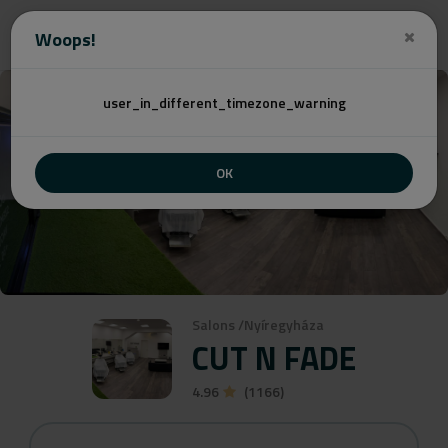
Angebot
Woops!
user_in_different_timezone_warning
OK
Salons
/
Nyíregyháza
CUT N FADE
4.96
(1166)