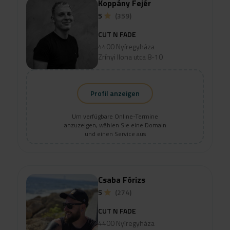
Koppány Fejér
5
(359)
CUT N FADE
4400 Nyíregyháza
Zrínyi Ilona utca 8-10
Profil anzeigen
Um verfügbare Online-Termine
anzuzeigen, wählen Sie eine Domain
und einen Service aus
Csaba Fórizs
5
(274)
CUT N FADE
4400 Nyíregyháza