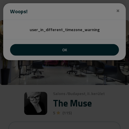
Angebot
Woops!
user_in_different_timezone_warning
OK
Salons
/
Budapest, II. kerület
The Muse
5
(115)