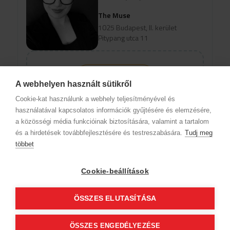
The Muse
1025 Budapest, II. kerület
Pitypang utca 11
Profil anzeigen
A webhelyen használt sütikről
Um verfügbare Online-Termine
Cookie-kat használunk a webhely teljesítményével és
anzuzeigen, wählen Sie eine Domain
használatával kapcsolatos információk gyűjtésére és elemzésére,
und einen Service aus
a közösségi média funkcióinak biztosítására, valamint a tartalom
és a hirdetések továbbfejlesztésére és testreszabására.
Tudj meg
többet
Firmendaten
Datenschutz
Verhaltenskodex
Kontakt
Unsere Partner
AGB (Abonnentenkunde)
AGB (Gast)
Cookie-beállítások
Folge uns!
ÖSSZES ELUTASÍTÁSA
© 2012 Beauty World Net Kft. Alle Rechte vorbehalten.
ÖSSZES ENGEDÉLYEZÉSE