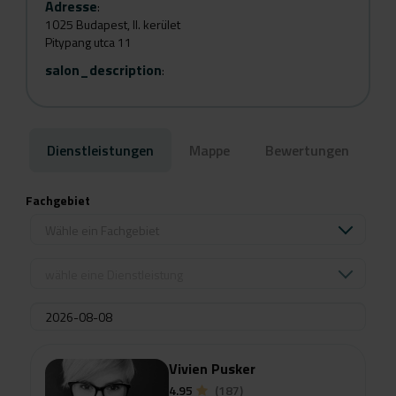
Adresse
:
1025 Budapest, II. kerület
Pitypang utca 11
salon_description
:
Dienstleistungen
Mappe
Bewertungen
Fachgebiet
Wähle ein Fachgebiet
wähle eine Dienstleistung
Vivien Pusker
4.95
(187)