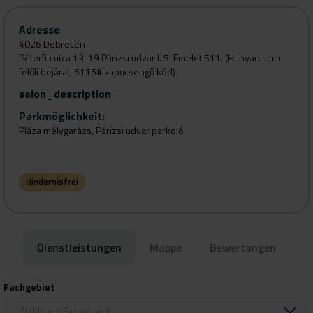
Adresse
:
4026 Debrecen
Péterfia utca 13-19 Párizsi udvar I. 5. Emelet 511. (Hunyadi utca
felőli bejárat, 5115# kapucsengő kód)
salon_description
:
Parkmöglichkeit
:
Pláza mélygarázs, Párizsi udvar parkoló
Hindernisfrei
Dienstleistungen
Mappe
Bewertungen
Fachgebiet
Wähle ein Fachgebiet