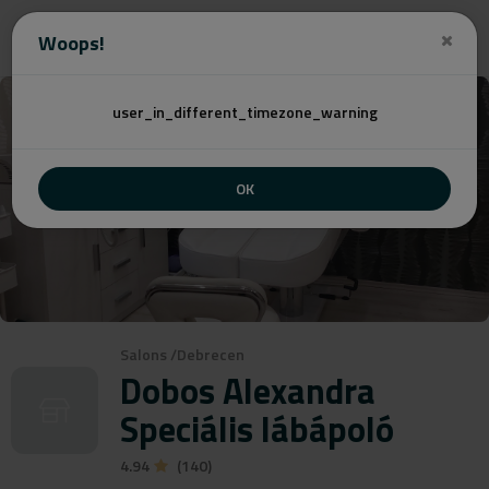
Angebot
Woops!
user_in_different_timezone_warning
OK
Salons
/
Debrecen
Dobos Alexandra
Speciális lábápoló
4.94
(140)