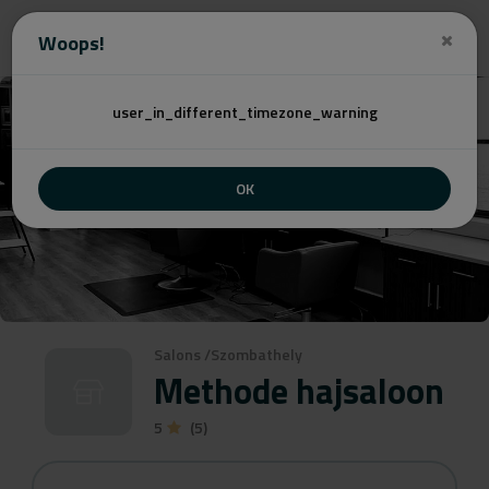
Angebot
Woops!
user_in_different_timezone_warning
OK
Salons
/
Szombathely
Methode hajsaloon
5
(5)