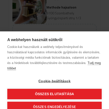
Methode hajsaloon
9700 Szombathely
Gyöngyösparti stny 1/3
Profil anzeigen
A webhelyen használt sütikről
Um verfügbare Online-Termine
Cookie-kat használunk a webhely teljesítményével és
anzuzeigen, wählen Sie eine Domain
használatával kapcsolatos információk gyűjtésére és elemzésére,
und einen Service aus
a közösségi média funkcióinak biztosítására, valamint a tartalom
és a hirdetések továbbfejlesztésére és testreszabására.
Tudj meg
többet
Firmendaten
Datenschutz
Verhaltenskodex
Kontakt
Unsere Partner
AGB (Abonnentenkunde)
AGB (Gast)
Cookie-beállítások
Folge uns!
ÖSSZES ELUTASÍTÁSA
© 2012 Beauty World Net Kft. Alle Rechte vorbehalten.
ÖSSZES ENGEDÉLYEZÉSE