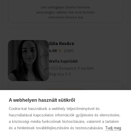
Um verfügbare Online-Termine
anzuzeigen, wählen Sie eine Domain
und einen Service aus
Júlia Kovács
4.98
(285)
Wella hajstúdió
1022 Budapest, II. kerület
Bég utca 3-5
Profil anzeigen
A webhelyen használt sütikről
Um verfügbare Online-Termine
Cookie-kat használunk a webhely teljesítményével és
anzuzeigen, wählen Sie eine Domain
használatával kapcsolatos információk gyűjtésére és elemzésére,
und einen Service aus
a közösségi média funkcióinak biztosítására, valamint a tartalom
és a hirdetések továbbfejlesztésére és testreszabására.
Tudj meg