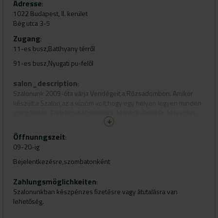
Adresse
:
1022 Budapest, II. kerület
Bég utca 3-5
Zugang
:
11-es busz,Batthyany térről
91-es busz,Nyugati pu-felől
salon_description
:
Szalonunk 2009-óta várja Vendégeit,a Rózsadombon. Amikor
készült a Szalon,az a vízióm volt,hogy egy helyen legyen minden
szolgáltatás. Fodrászat-Kozmetika-Manikűr-Pedikűr-Masszázs.
Prémium anyagokkal dolgozunk
Öffnunngszeit
Wella , Kevin Murphy , Olaplex ,
:
09-20-ig
Maria Galland , Janssen ,
Bejelentkezésre,szombatonként
CND termékek
A FOGLALÁSAID,AZ IDŐPONT ELŐTT,DÍJTALANUL! 24-órával az
Zahlungsmöglichkeiten
:
időpont előtt,le tudod mondani!
Szalonunkban készpénzes fizetésre vagy átutalásra van
lehetőség.
24-órán belül,50%-felárat sajnos fel kell számítanunk!:(