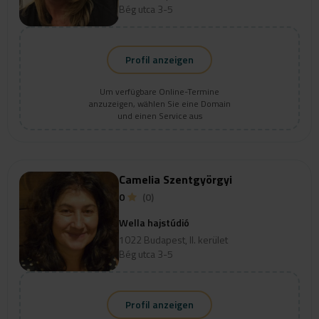
Bég utca 3-5
Profil anzeigen
Um verfügbare Online-Termine
anzuzeigen, wählen Sie eine Domain
und einen Service aus
Camelia Szentgyörgyi
0
(0)
Wella hajstúdió
1022 Budapest, II. kerület
Bég utca 3-5
Profil anzeigen