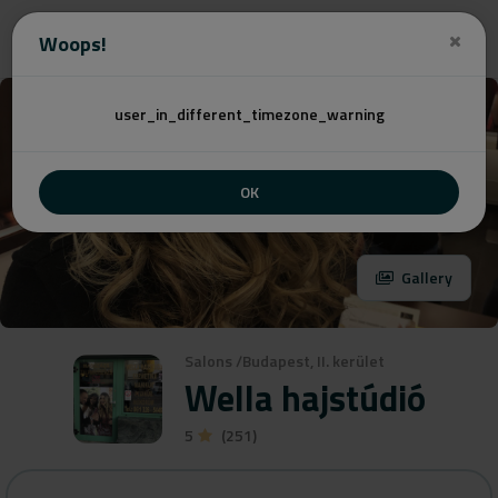
Angebot
Woops!
user_in_different_timezone_warning
OK
Gallery
Salons
/
Budapest, II. kerület
Wella hajstúdió
5
(251)