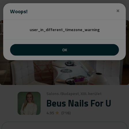
Angebot
Woops!
user_in_different_timezone_warning
OK
Salons
/
Budapest, XIII. kerület
Beus Nails For U
4.95
(716)