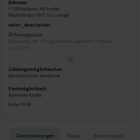
Adresse
:
1138 Budapest, XIII. kerület
Népfürdő utca 19/D 142. csengő
salon_description
:
Öffnunngszeit
:
Nyitvatartás: 09-19 óráig, előzetes egyeztetés, foglalás
szükséges!
Sürgős esetben kérlek hivj fel, hátha tudunk soron kívül időpontot
találni neked!
Zahlungsmöglichkeiten
:
+36706076105
Készpénzzel és átutalással.
Parkmöglichkeit
:
A parkolás fizetős.
Kódja: 0138
Dienstleistungen
Mappe
Bewertungen