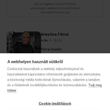
Um verfügbare Online-Termine
anzuzeigen, wählen Sie eine Domain
und einen Service aus
Krisztina Fátrai
4.94
(410)
Fátrai Szalon
1054 Budapest, V. kerület
Alkotmány utca 18.
A webhelyen használt sütikről
Cookie-kat használunk a webhely teljesítményével és
használatával kapcsolatos információk gyűjtésére és elemzésére,
Profil anzeigen
a közösségi média funkcióinak biztosítására, valamint a tartalom
és a hirdetések továbbfejlesztésére és testreszabására.
Tudj meg
Um verfügbare Online-Termine
többet
anzuzeigen, wählen Sie eine Domain
und einen Service aus
Cookie-beállítások