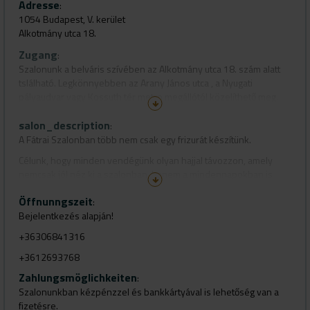
Adresse
:
1054 Budapest, V. kerület
Alkotmány utca 18.
Zugang
:
Szalonunk a belváris szívében az Alkotmány utca 18. szám alatt
tslálható. Legkönnyebben az Arany János utca , a Nyugati
pályaudvar vagy Kossuth tér metro megállótól közelíthető meg.
salon_description
:
A Fátrai Szalonban több nem csak egy frizurát készítünk.
Célunk, hogy minden vendégünk olyan hajjal távozzon, amely
nemcsak jól néz ki a szalonban, hanem a mindennapokban is
könnyen viselhető, szerethető és önazonos.
Öffnunngszeit
:
A személyre szabott hajvágások, a tudatos hajszínezés és az
Bejelentkezés alapján!
egészséges haj iránti elkötelezettség határozza meg a
munkánkat. Folyamatosan képezzük magunkat, hogy a
+36306841316
legkorszerűbb technikákat és szemléletet kínálhassuk
+3612693768
vendégeinknek, miközben megőrizzük azt, amit a
Zahlungsmöglichkeiten
legfontosabbnak tartunk: az odafigyelést, a szakmai igényességet
:
és a bizalmat.
Szalonunkban kézpénzzel és bankkártyával is lehetőség van a
fizetésre.