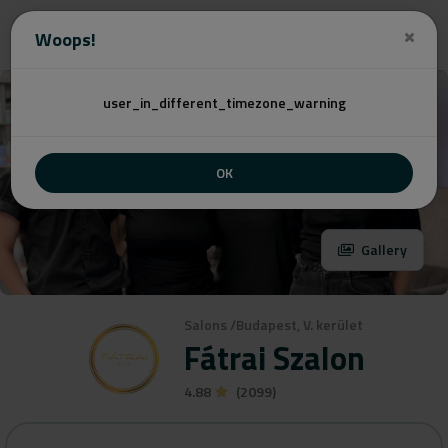
Angebot
Woops!
user_in_different_timezone_warning
OK
Gallery
Salons
/
Budapest, V. kerület
Fátrai Szalon
4.88
(2099)