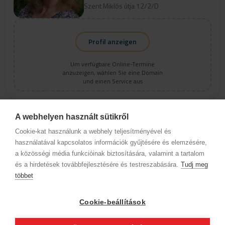
Szent Miklós útja 12/2/D
Következő időpontot úgy tudunk adni, ha előre utalással ki van
egyenlítve az elmaradt szolgáltatás díja.
Időpont foglaláskor automatikusan elfogadásra kerülnek a
Profil anzeigen
házirend szabályai.
Um verfügbare Online-Termine
anzuzeigen, wählen Sie eine Domain
und einen Service aus
A webhelyen használt sütikről
Mária Bíró
Cookie-kat használunk a webhely teljesítményével és
0
(0)
használatával kapcsolatos információk gyűjtésére és elemzésére,
a közösségi média funkcióinak biztosítására, valamint a tartalom
Fantastichair Hajstúdió
és a hirdetések továbbfejlesztésére és testreszabására.
Tudj meg
2310 Szigetszentmiklós
többet
Szent Miklós útja 12/2/D
Cookie-beállítások
Profil anzeigen