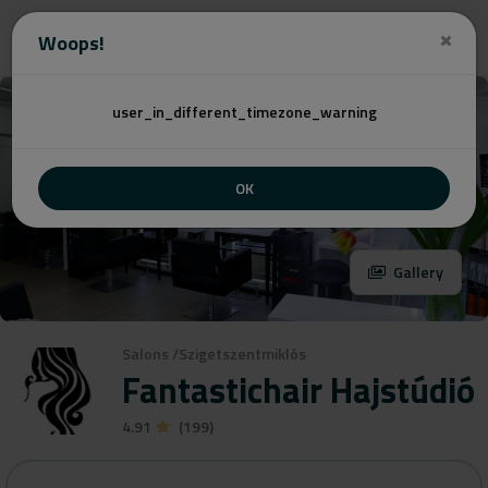
Angebot
Woops!
user_in_different_timezone_warning
OK
Gallery
Salons
/
Szigetszentmiklós
Fantastichair Hajstúdió
4.91
(199)