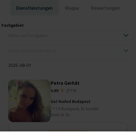
Dienstleistungen
Mappe
Bewertungen
Fachgebiet
Wähle ein Fachgebiet
wähle eine Dienstleistung
Petra Gerhát
4.83
(775)
Get Nailed Budapest
1119 Budapest, XI. kerület
Etele út 24.