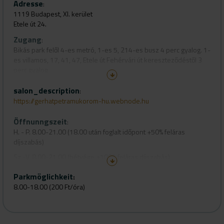
Adresse
:
1119 Budapest, XI. kerület
Etele út 24.
Zugang
:
Bikás park felől 4-es metró, 1-es 5, 214-es busz 4 perc gyalog. 1-
es villamos, 17, 41, 47, Etele út Fehérvári út kereszteződéstől 3
perc gyalog.
salon_description
:
https://gerhatpetramukorom-hu.webnode.hu
Öffnunngszeit
:
H. - P. 8.00-21.00 (18.00 után foglalt időpont +50% feláras
díjszabás)
Sz.-V. 8.00-21.00 (hétvége +100% feláras díjszabás)
Parkmöglichkeit
:
8.00-18.00 (200 Ft/óra)