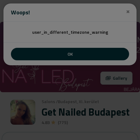
Angebot
Woops!
user_in_different_timezone_warning
OK
Gallery
Salons
/
Budapest, XI. kerület
Get Nailed Budapest
4.83
(775)