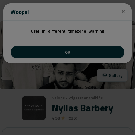
Angebot
Woops!
user_in_different_timezone_warning
OK
Gallery
Salons
/
Szigetszentmiklós
Nyilas Barbery
4.98
(935)