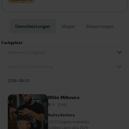
Dienstleistungen
Mappe
Bewertungen
Fachgebiet
Wähle ein Fachgebiet
wähle eine Dienstleistung
Milán Milkovics
5
(145)
Nyilas Barbery
2310 Szigetszentmiklós
Szilágyi Lajos utca 26/b