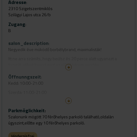
Adresse
:
2310 Szigetszentmiklós
Szilágyi Lajos utca 26/b
Zugang
:
B
salon_description
:
Negyedik éve müködő borbélybrand, maximalisták!
Itt ne arra számíts, hogy beülsz és 20 perce alatt ugyanazt a
frizurát, stílust kapod mint az előző három vendég.
Alapszempontunk az igényesség a stlílus, jó hangulat és a
Öffnunngszeit
:
minőség .
Kedd: 10:00-21:00
Bármilyen kivánságod van, mi elkészítjük neked !!!
Szerda: 11:00-21:00
Lehetsz a klasszikus formák kedvelője vagy az új still
Csütörtök: 11:00-21:00
megszállottja, nálunk meg fogod találni a hozzád illő fazont!!
Parkmöglichkeit
Péntek: 10:00-21:00
:
Szalonunk mögött 70 férőhelyes parkoló található,oldalán
Szombat: 11:00 19:00
úgyszint,előtte egy 10 férőhelyes parkoló.
Hindernisfrei