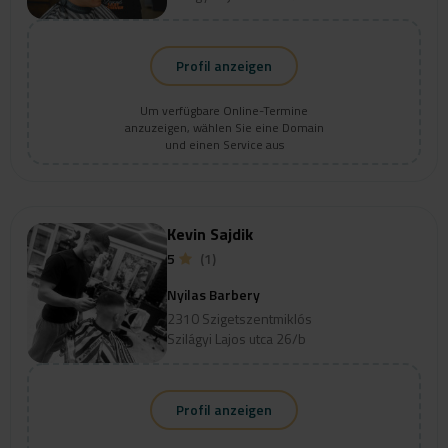
Profil anzeigen
Um verfügbare Online-Termine
anzuzeigen, wählen Sie eine Domain
und einen Service aus
Kevin Sajdik
5
(1)
Nyilas Barbery
2310 Szigetszentmiklós
Szilágyi Lajos utca 26/b
Profil anzeigen