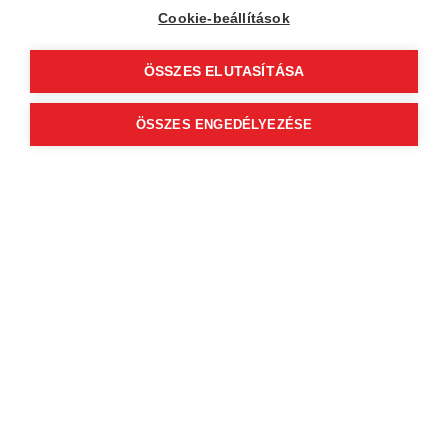
Cookie-beállítások
Um verfügbare Online-Termine
anzuzeigen, wählen Sie eine Domain
und einen Service aus
ÖSSZES ELUTASÍTÁSA
ÖSSZES ENGEDÉLYEZÉSE
Tamás Nyilas
5
(308)
Nyilas Barbery
2310 Szigetszentmiklós
Szilágyi Lajos utca 26/b
Profil anzeigen
Um verfügbare Online-Termine
anzuzeigen, wählen Sie eine Domain
und einen Service aus