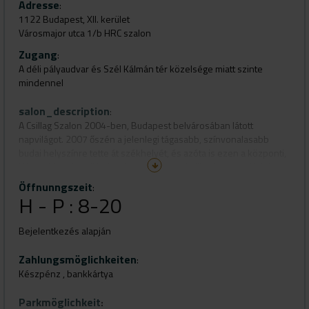
Adresse
:
1122 Budapest, XII. kerület
Városmajor utca 1/b HRC szalon
Zugang
:
A déli pályaudvar és Szél Kálmán tér közelsége miatt szinte
mindennel
salon_description
:
A Csillag Szalon 2004-ben, Budapest belvárosában látott
napvilágot. 2007 őszén a jelenlegi tágasabb, színvonalasabb
budai helyszínre tette át székhelyét, és azóta is ezen a központi,
jól megközelíthető helyszínen várja a szépülni, kikapcsolódni
vágyó kedves vendégeit!
Öffnunngszeit
:
H - P : 8-20
2026 év elején jött a megújulás ,
Bejelentkezés alapján
önhibámon kívül a csillag
szépségszalon bezárta kapuit
Zahlungsmöglichkeiten
:
Készpénz , bankkártya
Sikerült találnom egy kisebb de mégis
modern és kellemes hangulatú
Parkmöglichkeit
: