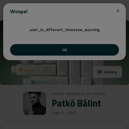
Angebot
Woops!
user_in_different_timezone_warning
OK
Gallery
Salons
/
Budapest, XII. kerület
Patkó Bálint
4.94
(737)