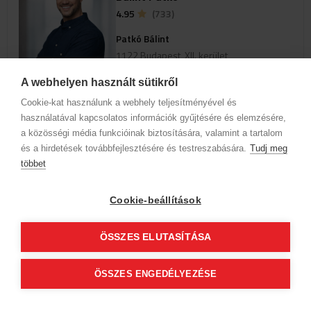
4.95
(733)
Patkó Bálint
1122 Budapest, XII. kerület
Városmajor utca 1/b HRC szalon
A webhelyen használt sütikről
Cookie-kat használunk a webhely teljesítményével és
Profil anzeigen
használatával kapcsolatos információk gyűjtésére és elemzésére,
a közösségi média funkcióinak biztosítására, valamint a tartalom
és a hirdetések továbbfejlesztésére és testreszabására.
Um verfügbare Online-Termine
Tudj meg
anzuzeigen, wählen Sie eine Domain
többet
und einen Service aus
Cookie-beállítások
Firmendaten
Datenschutz
Verhaltenskodex
Kontakt
ÖSSZES ELUTASÍTÁSA
Unsere Partner
AGB (Abonnentenkunde)
AGB (Gast)
Folge uns!
ÖSSZES ENGEDÉLYEZÉSE