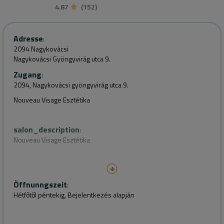
4.87
(152)
Adresse
:
2094 Nagykovácsi
Nagykovácsi Gyöngyvirág utca 9.
Zugang
:
2094, Nagykovácsi gyöngyvirág utca 9.
Nouveau Visage Esztétika
salon_description
:
Nouveau Visage Esztétika
Nagykovácsi csendes utcájában, madárcsicsergős környezetben
várjuk sok szeretettel elegáns üzletünkbe az alábbi
Öffnunngszeit
:
szolgáltatásainkra:
Hétfőtől péntekig, Bejelentkezés alapján
• Természetes hatású sminktetoválások