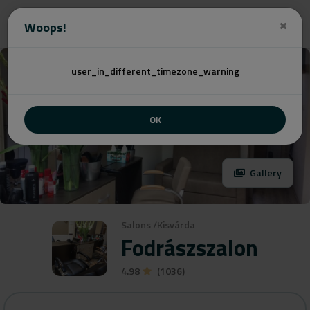
Angebot
Woops!
user_in_different_timezone_warning
OK
Gallery
Salons
/
Kisvárda
Fodrászszalon
4.98
(1036)